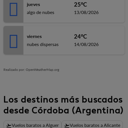
25°C
jueves
algo de nubes
13/08/2026
24°C
viernes
nubes dispersas
14/08/2026
Realizado por
: OpenWeatherMap.org
Los destinos más buscados
desde Córdoba (Argentina)
Vuelos baratos a Alguer
Vuelos baratos a Alicante
flight_takeoff
flight_takeoff