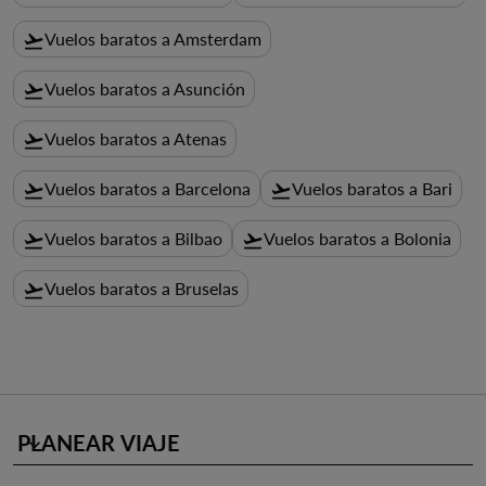
Vuelos baratos a Amsterdam
flight_takeoff
Vuelos baratos a Asunción
flight_takeoff
Vuelos baratos a Atenas
flight_takeoff
Vuelos baratos a Barcelona
Vuelos baratos a Bari
flight_takeoff
flight_takeoff
Vuelos baratos a Bilbao
Vuelos baratos a Bolonia
flight_takeoff
flight_takeoff
Vuelos baratos a Bruselas
flight_takeoff
PLANEAR VIAJE
keyboard_arrow_down