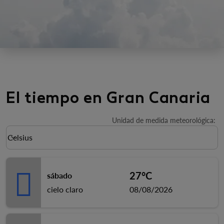
El tiempo en Gran Canaria
Unidad de medida meteorológica
:
Weather unit option Celsius Selected
Celsius
keyboard_arrow_down
27°C
sábado
cielo claro
08/08/2026