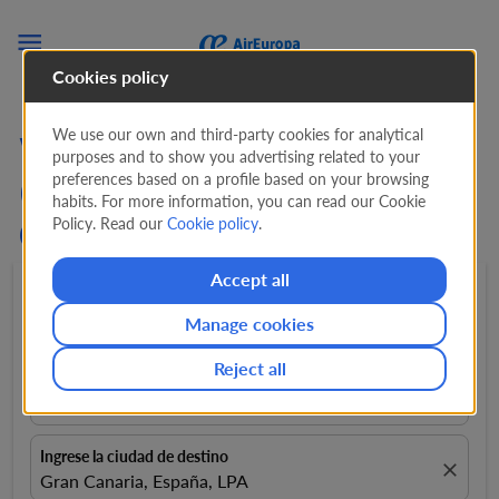

Cookies policy
We use our own and third-party cookies for analytical
Vuelos de Córdoba
purposes and to show you advertising related to your
preferences based on a profile based on your browsing
(Argentina) a Gran
habits. For more information, you can read our Cookie
Policy. Read our
Cookie policy
.
Canaria (COR-LPA)
Accept all
Ida y Vuelta
expand_more
1 Pasajero
expand_more
Manage cookies
Reject all
Ingrese la ciudad de origen
close
Córdoba, Argentina, COR
Ingrese la ciudad de destino
close
Gran Canaria, España, LPA