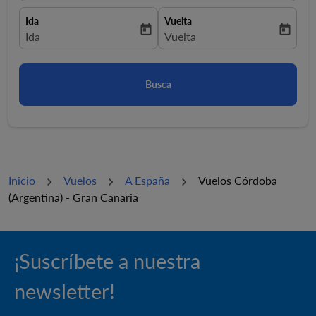
Ida
Vuelta
today
today
fc-booking-departure-date-aria-label
Ida
fc-booking-return-date-aria-la
Vuelta
Busca
Inicio
Vuelos
A España
Vuelos Córdoba
(Argentina) - Gran Canaria
¡Suscríbete a nuestra
newsletter!