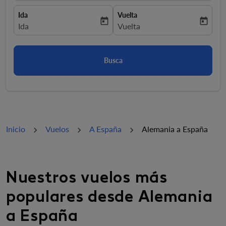
Ida
Vuelta
today
today
fc-booking-departure-date-aria-label
Ida
fc-booking-return-date-aria-la
Vuelta
Busca
Inicio
Vuelos
A España
Alemania a España
Nuestros vuelos más
populares desde Alemania
a España