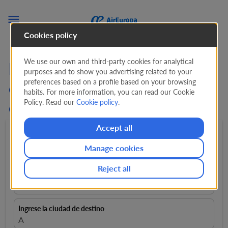

Cookies policy
We use our own and third-party cookies for analytical
Encuentra vuelos baratos
purposes and to show you advertising related to your
preferences based on a profile based on your browsing
de Alemania a España
habits. For more information, you can read our Cookie
Policy. Read our
Cookie policy
.
desde
165 €
Accept all
Ida y Vuelta
expand_more
1 Pasajero
expand_more
Manage cookies
Reject all
Ingrese la ciudad de origen
Llévame de
Ingrese la ciudad de destino
A