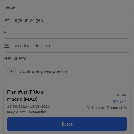
Desde
flight_takeoff
A
flight_land
Presupuesto
EUR
Frankfurt (FRA)
a
Desde
Madrid (MAD)
165 €
*
18/08/2026 - 15/09/2026
Visto hace 17 horas atrás
Ida y Vuelta
-
Económica
Busca