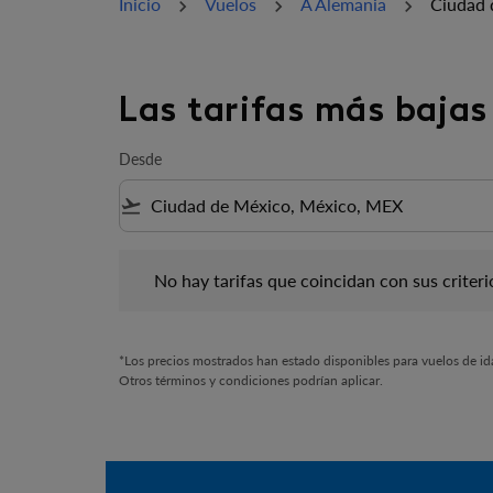
Inicio
Vuelos
A Alemania
Ciudad 
Las tarifas más bajas
Desde
flight_takeoff
No hay tarifas que coincidan con sus criterios de f
No hay tarifas que coincidan con sus criterios
*Los precios mostrados han estado disponibles para vuelos de ida 
Otros términos y condiciones podrían aplicar.