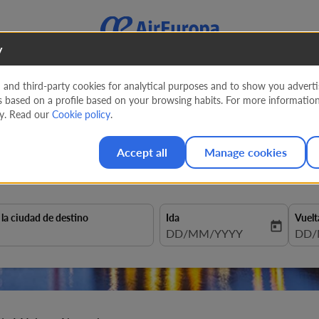
y
nd third-party cookies for analytical purposes and to show you advertis
s based on a profile based on your browsing habits. For more informatio
e Ciudad de México a Aleman
cy. Read our
Cookie policy
.
Accept all
Manage cookies
 la ciudad de destino
Ida
Vuelt
today
fc-booking-departure-date-aria
DD/MM/YYYY
fc-b
DD/