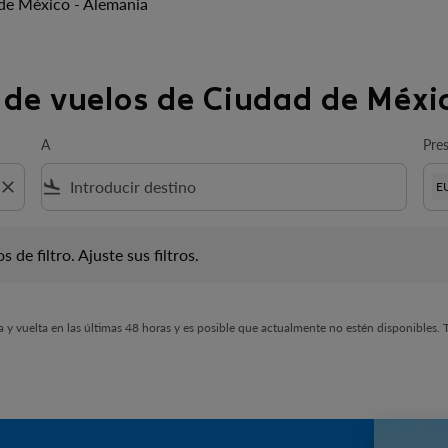
de México - Alemania
 de vuelos de Ciudad de Méxi
A
Pre
close
flight_land
E
iltro. Ajuste sus filtros.
 de filtro. Ajuste sus filtros.
y vuelta en las últimas 48 horas y es posible que actualmente no estén disponibles. Ta