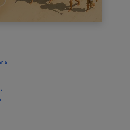
ania
ia
a