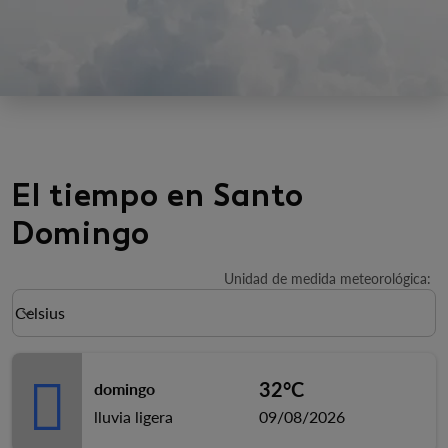
El tiempo en Santo
Domingo
Unidad de medida meteorológica
:
Weather unit option Celsius Selected
Celsius
keyboard_arrow_down
32°C
domingo
lluvia ligera
09/08/2026