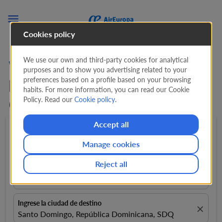

Cookies policy
We use our own and third-party cookies for analytical
Vuelos de París a Santo
purposes and to show you advertising related to your
preferences based on a profile based on your browsing
Domingo (ORY-SDQ) desde
habits. For more information, you can read our Cookie
Policy. Read our
Cookie policy
.
628 EUR
Accept all
Ida y Vuelta
expand_more
1 Pasajero
expand_more
Manage cookies
Reject all
Ingrese la ciudad de origen
close
París (Todos los aeropuertos), Francia, ORY
Ingrese la ciudad de destino
close
Santo Domingo, República Dominicana, SDQ