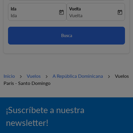
Ida
Vuelta
today
today
fc-booking-departure-date-aria-label
Ida
fc-booking-return-date-aria-la
Vuelta
Busca
Inicio
Vuelos
A República Dominicana
Vuelos
París - Santo Domingo
¡Suscríbete a nuestra
newsletter!