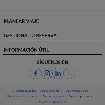
PLANEAR VIAJE
keyboard_arrow_down
GESTIONA TU RESERVA
keyboard_arrow_down
INFORMACIÓN ÚTIL
keyboard_arrow_down
SÍGUENOS EN
|
|
|
Ciudades de salida
Países de salida
Rutas de país a país
|
|
|
Rutas de ciudad a ciudad
Destinos por país
Destinos por ciudad
Vuelos de Ciudad a Pais