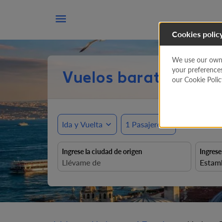

Cookies polic
We use our own a
your preference
Vuelos baratos a Es
our Cookie Poli
Ida y Vuelta
expand_more
1 Pasajero
expand_more
Ingrese la ciudad de origen
Ingrese