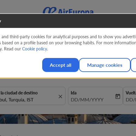
y
nd third-party cookies for analytical purposes and to show you advertis
s based on a profile based on your browsing habits. For more informatio
tambul (IST) desde
1.084 USD
cy. Read our
Cookie policy
.
Accept all
Manage cookies
 la ciudad de destino
Ida
Vuelt
close
today
fc-booking-departure-date-aria
DD/MM/YYYY
fc-b
DD/