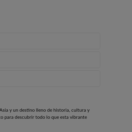
ivas durante tu viaje:
o.
es templado y hay menos turistas.
ón personalizada.
ima promedio en invierno de 4 °C. El mes de
drás facturar maleta o equipajes especiales.
nconvenientes.
sia y un destino lleno de historia, cultura y
cto para descubrir todo lo que esta vibrante