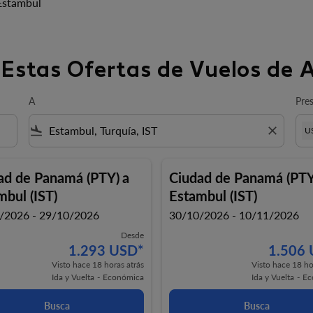
Estambul
Estas Ofertas de Vuelos de 
A
Pre
flight_land
close
U
ad de Panamá (PTY)
a
Ciudad de Panamá (PTY
mbul (IST)
Estambul (IST)
/2026 - 29/10/2026
30/10/2026 - 10/11/2026
Desde
1.293 USD
*
1.506
Visto hace 18 horas atrás
Visto hace 18 ho
Ida y Vuelta
-
Económica
Ida y Vuelta
-
Ec
Busca
Busca