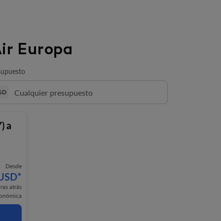
Air Europa
supuesto
SD
)
a
Desde
 USD
*
ras atrás
onómica