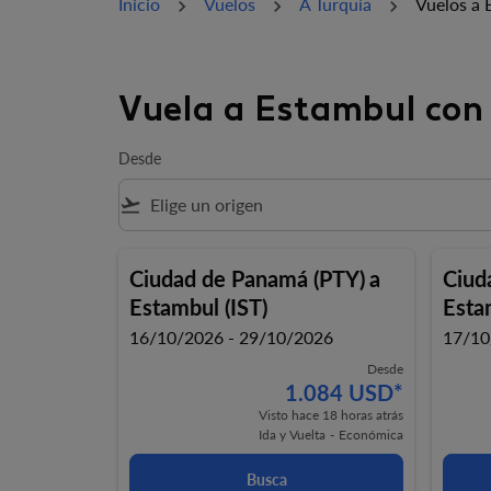
Inicio
Vuelos
A Turquía
Vuelos a 
Vuela a Estambul con 
Desde
flight_takeoff
Ciudad de Panamá (PTY)
a
Ciud
Estambul (IST)
Esta
16/10/2026 - 29/10/2026
17/10
Desde
1.084 USD
*
Visto hace 18 horas atrás
Ida y Vuelta
-
Económica
Busca