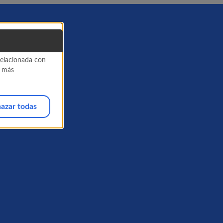
 relacionada con
a más
azar todas