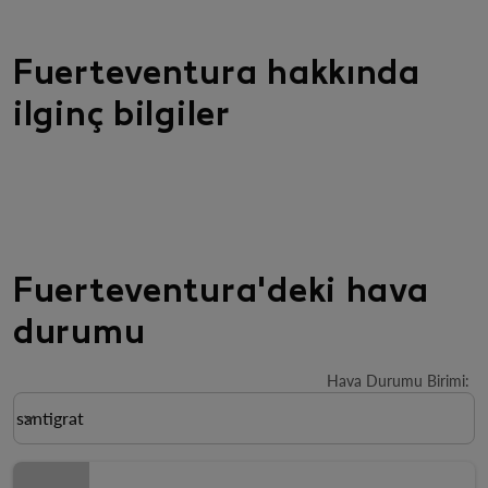
Fuerteventura hakkında
ilginç bilgiler
Fuerteventura'deki hava
durumu
Hava Durumu Birimi
:
Weather unit option santigrat Selected
santigrat
keyboard_arrow_down