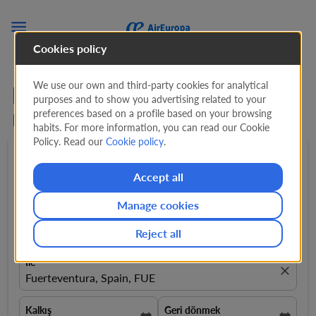

Cookies policy
We use our own and third-party cookies for analytical
Fuerteventura için En İyi
purposes and to show you advertising related to your
preferences based on a profile based on your browsing
Uçuşlar Air Europa ile
habits. For more information, you can read our Cookie
Policy. Read our
Cookie policy
.
Gidiş
expand_more
1 Yolcu
expand_more
Accept all
Manage cookies
İtibaren
Giriş kaynağı
Reject all
İle
close
Fuerteventura, Spain, FUE
Kalkış
Geri dönmek