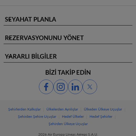
SEYAHAT PLANLA
keyboard_arrow_down
REZERVASYONUNU YÖNET
keyboard_arrow_down
YARARLI BİLGİLER
keyboard_arrow_down
BİZİ TAKİP EDİN
|
|
|
Şehirlerden Kalkışlar
Ülkelerden Ayrılışlar
Ülkeden Ülkeye Uçuşlar
|
|
|
Şehirden Şehire Uçuşlar
Hedef Ülkeler
Hedef Şehirler
Şehirden Ülkeye Uçuşlar
2026 Air Europa Líneas Aéreas S.A.U.