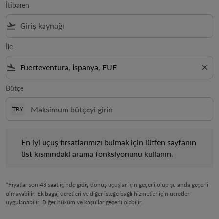
İtibaren
flight_takeoff
İle
flight_land
close
Bütçe
TRY
En iyi uçuş fırsatlarımızı bulmak için lütfen sayfanın üst kısm
En iyi uçuş fırsatlarımızı bulmak için lütfen sayfanın
üst kısmındaki arama fonksiyonunu kullanın.
*Fiyatlar son 48 saat içinde gidiş-dönüş uçuşlar için geçerli olup şu anda geçerli
olmayabilir. Ek bagaj ücretleri ve diğer isteğe bağlı hizmetler için ücretler
uygulanabilir. Diğer hüküm ve koşullar geçerli olabilir.