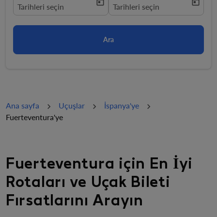
today
today
fc-booking-departure-date-aria-label
Tarihleri ​​seçin
fc-booking-return-date-aria-la
Tarihleri ​​seçin
Ara
Ana sayfa
Uçuşlar
İspanya'ye
Fuerteventura'ye
Fuerteventura için En İyi
Rotaları ve Uçak Bileti
Fırsatlarını Arayın