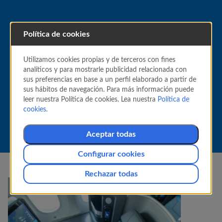
Política de cookies
TÚ PONES EL PRECIO
Utilizamos cookies propias y de terceros con fines
analíticos y para mostrarle publicidad relacionada con
Regálate un viaje de
sus preferencias en base a un perfil elaborado a partir de
categoría superior
sus hábitos de navegación. Para más información puede
leer nuestra Política de cookies. Lea nuestra
Política de
cookies
.
Aceptar todas
Configurar cookies
Rechazar todas