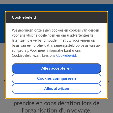
Cookiebeleid
Préparez votre voyage !
We gebruiken onze eigen cookies en cookies van derden
voor analytische doeleinden en om u advertenties te
laten zien die verband houden met uw voorkeuren op
basis van een profiel dat is samengesteld op basis van uw
surfgedrag. Voor meer informatie kunt u ons
Cookiebeleid lezen. Lees ons
Cookiebeleid
.
Prêt à voler ?
Alles accepteren
Chez
Air Europa
, nous voulons que
Cookies configureren
votre expérience soit taillée sur mesure
pour vous. C'est pourquoi nous vous
Alles afwijzen
avons préparé une série de conseils à
prendre en considération lors de
l'organisation d'un voyage.