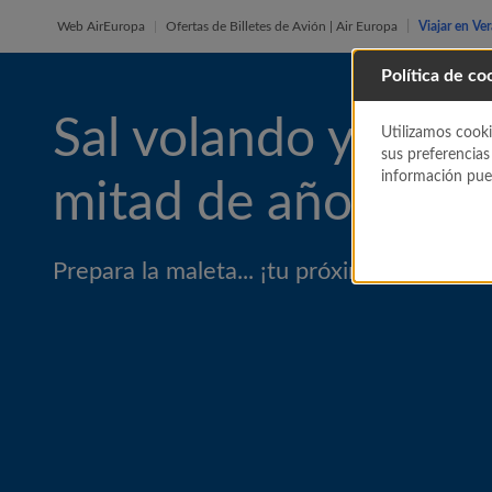
Web AirEuropa
Ofertas de Billetes de Avión | Air Europa
Viajar en Ve
Política de co
Sal volando y tómat
Utilizamos cooki
sus preferencias
información pued
mitad de año
Prepara la maleta... ¡tu próxima aventura