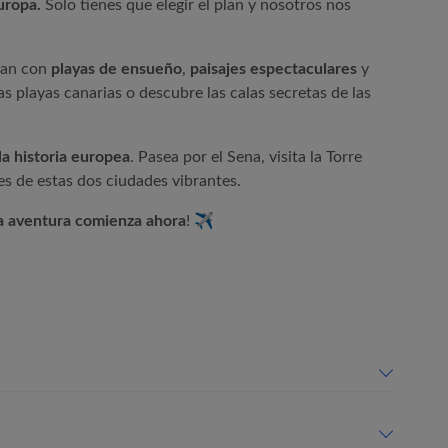
uropa.
Solo tienes que elegir el plan y nosotros nos
ran con
playas de ensueño
,
paisajes espectaculares
y
las playas canarias o descubre las calas secretas de las
 la historia europea
. Pasea por el Sena, visita la Torre
es de estas dos ciudades vibrantes.
a aventura comienza ahora
! ✈️