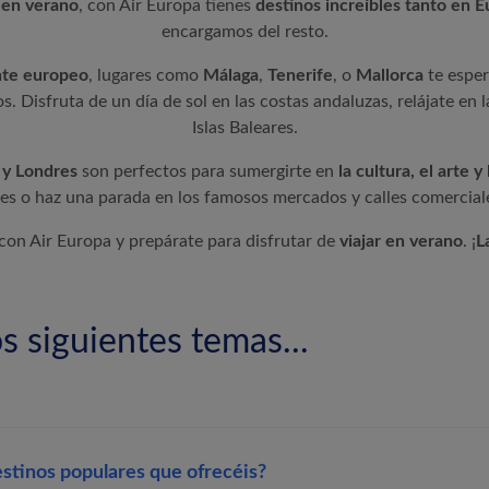
 en verano
, con
Air Europa
tienes
destinos increíbles tanto en E
encargamos del resto.
nte europeo
, lugares como
Málaga
,
Tenerife
, o
Mallorca
te espe
os. Disfruta de un día de sol en las costas andaluzas, relájate en 
Islas Baleares.
 y Londres
son perfectos para sumergirte en
la cultura, el arte y
res o haz una parada en los famosos mercados y calles comercial
 con
Air Europa
y prepárate para disfrutar de
viajar en verano
. ¡
L
s siguientes temas...
stinos populares que ofrecéis?