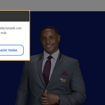
 relacionada con
a más
azar todas