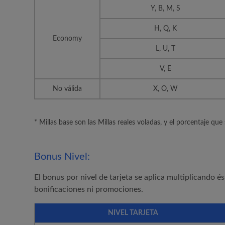
Y, B, M, S
H, Q, K
Economy
L, U, T
V, E
No válida
X, O, W
* Millas base son las Millas reales voladas, y el porcentaje que
Bonus Nivel:
El bonus por nivel de tarjeta se aplica multiplicando és
bonificaciones ni promociones.
NIVEL TARJETA