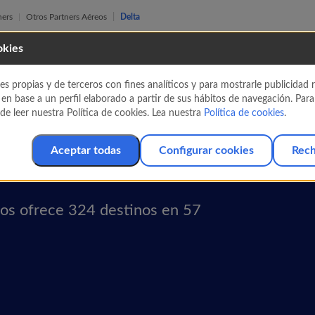
ners
Otros Partners Aéreos
Delta
okies
es propias y de terceros con fines analíticos y para mostrarle publicidad
 en base a un perfil elaborado a partir de sus hábitos de navegación. Par
e leer nuestra Política de cookies. Lea nuestra
Política de cookies
.
Aceptar todas
Configurar cookies
Rech
las con Delta
ios ofrece 324 destinos en 57