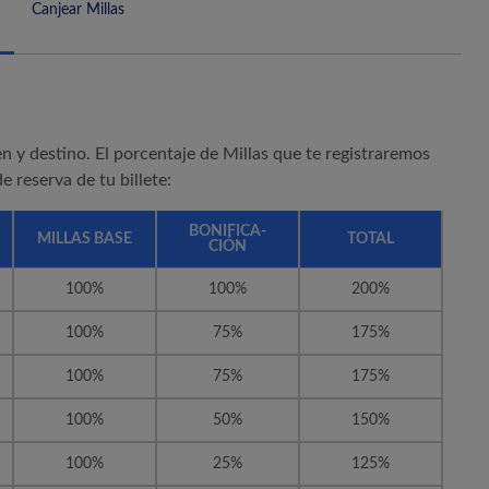
Canjear Millas
en y destino. El porcentaje de Millas que te registraremos
 reserva de tu billete:
BONIFICA-
MILLAS BASE
TOTAL
CIÓN
100%
100%
200%
100%
75%
175%
100%
75%
175%
100%
50%
150%
100%
25%
125%