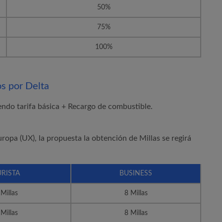
50%
75%
100%
s por Delta
yendo tarifa básica + Recargo de combustible.
uropa
(UX), la propuesta la obtención de Millas se regirá
URISTA
BUSINESS
 Millas
8 Millas
 Millas
8 Millas