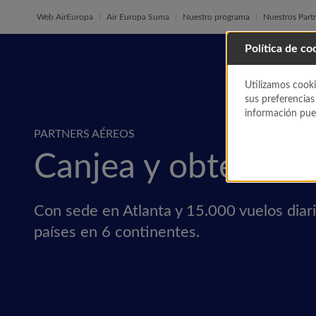
Web AirEuropa
Air Europa Suma
Nuestro programa
Nuestros Part
Política de co
Utilizamos cooki
sus preferencias
información pued
PARTNERS AÉREOS
Canjea y obtén Mil
Con sede en Atlanta y 15.000 vuelos diar
países en 6 continentes.