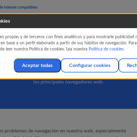
e internet compatibles
okies
avegadores de Intern
es propias y de terceros con fines analíticos y para mostrarle publicidad
 en base a un perfil elaborado a partir de sus hábitos de navegación. Par
e leer nuestra Política de cookies. Lea nuestra
Política de cookies
.
compatibles
Aceptar todas
Configurar cookies
Rech
 nuestros servicios online han sido desarrollados para un ópti
los principales navegadores web.
nen problemas de navegación en nuestra web, especialmente