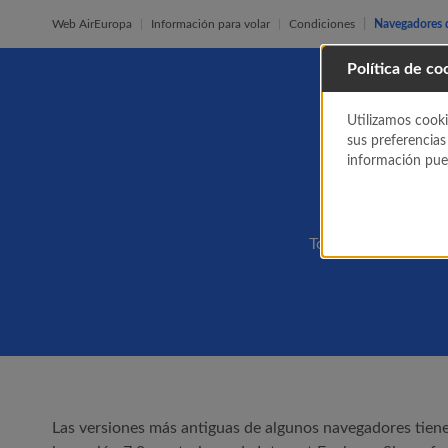
Web AirEuropa
Información para volar
Condiciones
Navegadores d
Política de co
N
Utilizamos cooki
sus preferencias
información pued
Todos y cada uno de
Las versiones más antiguas de algunos navegadores tie