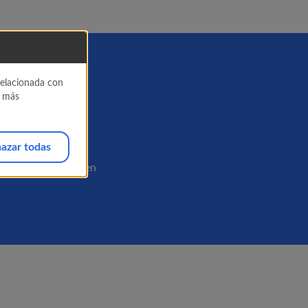
et
 relacionada con
a más
azar todas
mo funcionamiento en