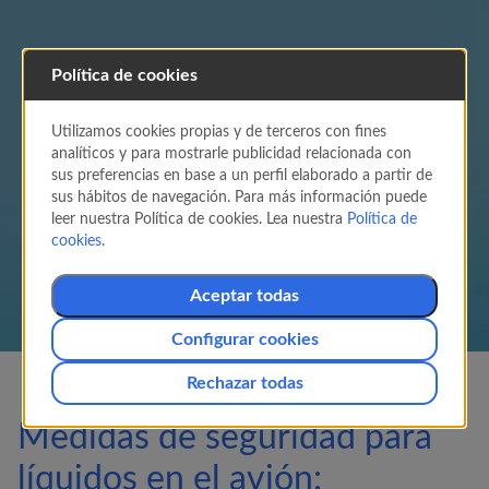
Polvos y líquidos permitidos
Política de cookies
en el avión
Utilizamos cookies propias y de terceros con fines
Con el objetivo de protegerlo frente a la
analíticos y para mostrarle publicidad relacionada con
amenaza de los explosivos líquidos, la Unión
sus preferencias en base a un perfil elaborado a partir de
Europea (UE) ha adoptado medidas de
sus hábitos de navegación. Para más información puede
seguridad que limitan la cantidad de líquidos o
leer nuestra Política de cookies. Lea nuestra
Política de
sustancias de consistencia similar que los
cookies
.
pasajeros pueden llevar consigo cuando pasan
los controles de seguridad de los aeropuertos.
Aceptar todas
Configurar cookies
Rechazar todas
Medidas de seguridad para
líquidos en el avión: