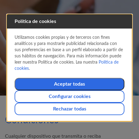
Política de cookies
Aparatos electrónicos en
Utilizamos cookies propias y de terceros con fines
aviones
analíticos y para mostrarle publicidad relacionada con
Te presentamos la información acerca de las
sus preferencias en base a un perfil elaborado a partir de
medidas de seguridad y uso de dispositivos
sus hábitos de navegación. Para más información puede
electrónicos durante el vuelo.
leer nuestra Política de cookies. Lea nuestra
Política de
cookies
.
Aceptar todas
Configurar cookies
Rechazar todas
Condiciones
Cualquier dispositivo que transmita o reciba