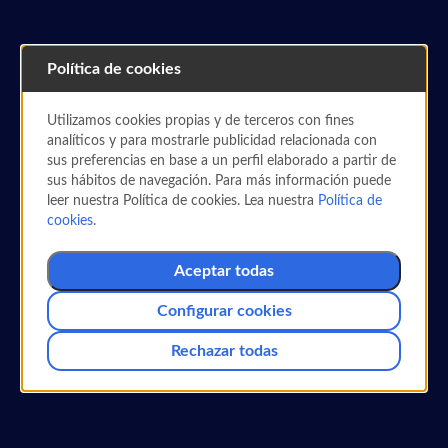
Política de cookies
Utilizamos cookies propias y de terceros con fines
analíticos y para mostrarle publicidad relacionada con
PARTNERS AÉREOS
sus preferencias en base a un perfil elaborado a partir de
Canjea y obtén Millas con
sus hábitos de navegación. Para más información puede
leer nuestra Política de cookies. Lea nuestra
Política de
Garuda Indonesia
cookies
.
Canjea y obtén millas de forma sencilla con tu
Aceptar todas
tarjeta
Air Europa
Suma.
Configurar cookies
Rechazar todas