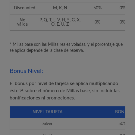
Discounted
M, K, N
50%
0%
No
P, Q, T, L, V, H, S, G, X,
0%
0%
válida
O, E, U, Z
* Millas base son las Millas reales voladas, y el porcentaje que
se aplica depende de la clase de reserva.
Bonus Nivel:
El bonus por nivel de tarjeta se aplica multiplicando
éste % sobre el número de Millas base, sin incluir las
bonificaciones ni promociones.
NIVEL TARJETA
BONUS
Silver
50%