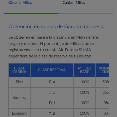
Obtener Millas
Canjear Millas
Obtención en vuelos de Garuda Indonesia
Se obtienen en base a la distancia en Millas entre
origen y destino. El porcentaje de Millas que te
registraremos en tu cuenta
Air Europa SUMA
dependerá de la clase de reserva de tu billete:
CLASE
MILLAS
BONIFICA
CLASE RESERVA
CABINA
BASE
CIÓN
First
F, A
100%
50%
J, C
100%
25%
Business
D, I
100%
0%
Economy
Y, B
100%
0%