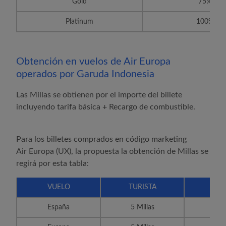
Gold
75%
Platinum
100%
Obtención en vuelos de
Air Europa
operados por Garuda Indonesia
Las Millas se obtienen por el importe del billete
incluyendo tarifa básica + Recargo de combustible.
Para los billetes comprados en código marketing
Air Europa
(UX), la propuesta la obtención de Millas se
regirá por esta tabla:
VUELO
TURISTA
BUSI
España
5 Millas
8 Mi