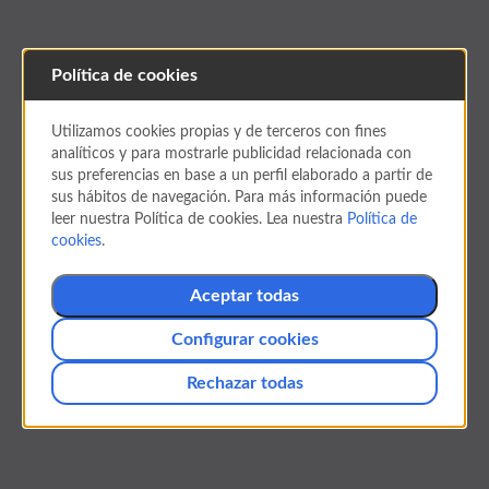
Política de cookies
PARTNERS
Utilizamos cookies propias y de terceros con fines
Partners Hoteleros
analíticos y para mostrarle publicidad relacionada con
sus preferencias en base a un perfil elaborado a partir de
sus hábitos de navegación. Para más información puede
Descubre cómo conseguir y canjear tus Millas
leer nuestra Política de cookies. Lea nuestra
Política de
con nuestros partners hoteleros.
cookies
.
Aceptar todas
Mi cuenta
Configurar cookies
Regístrate
Rechazar todas