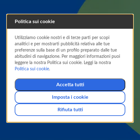
Politica sui cookie
Utilizziamo cookie nostri e di terze parti per scopi
analitici e per mostrarti pubblicità relativa alle tue
Destinazioni economiche in
preferenze sulla base di un profilo preparato dalle tue
Europa. L'avventura ti
abitudini di navigazione. Per maggiori informazioni puoi
leggere la nostra Politica sui cookie. Leggi la nostra
aspetta!
Politica sui cookie
.
Scopri l'Europa senza limiti, vivi nuove esperienze
Accetta tutti
e crea ricordi indimenticabili.
Imposta i cookie
Rifiuta tutti