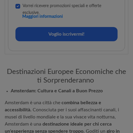
Vorrei ricevere promozioni speciali e offerte
esclusive.
Informazioni di base sulla protezione dei dati
Maggiori informazioni
Responsabile del trattamento: AIR EUROPA.
Finalità: Tenervi informati su novità e promozioni
Voglio iscrivermi!
attraverso l'invio di comunicazioni commerciali di
Air Europa. Legittimità: Consenso fornito in questo
modulo. Diritti di accesso, rettifica, cancellazione,
portabilità, limitazione e opposizione in questo
modulo online, nonché il diritto di presentare un
reclamo all'AEPD (www.aepd.es). Ulteriori
informazioni: Informativa sulla privacy.
Destinazioni Europee Economiche che
ti Sorprenderanno
Amsterdam: Cultura e Canali a Buon Prezzo
Amsterdam è una città che
combina bellezza e
accessibilità.
Conosciuta per i suoi affascinanti canali, i
musei di livello mondiale e la sua vivace vita notturna,
Amsterdam è una
destinazione ideale per chi cerca
un'esperienza senza spendere troppo.
Goditi un
giro in