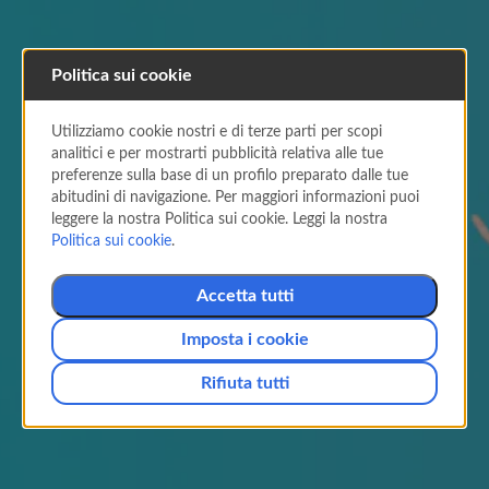
Politica sui cookie
Servizio Clienti
Air Europa
Utilizziamo cookie nostri e di terze parti per scopi
analitici e per mostrarti pubblicità relativa alle tue
Suma
preferenze sulla base di un profilo preparato dalle tue
abitudini di navigazione. Per maggiori informazioni puoi
leggere la nostra Politica sui cookie. Leggi la nostra
Contattaci se hai domande.
Politica sui cookie
.
Accetta tutti
Il mio account
Imposta i cookie
Registrati
Rifiuta tutti