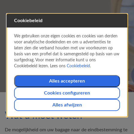
Cookiebeleid
Inchecken naar
We gebruiken onze eigen cookies en cookies van derden
eindbestemming
voor analytische doeleinden en om u advertenties te
Als u meerdere vluchten gaat maken en uw
laten zien die verband houden met uw voorkeuren op
koffers rechtstreeks naar de eindbestemming
basis van een profiel dat is samengesteld op basis van uw
wilt inchecken, raden we dit gedeelte aan.
surfgedrag. Voor meer informatie kunt u ons
Cookiebeleid lezen. Lees ons
Cookiebeleid
.
Alles accepteren
Cookies configureren
Alles afwijzen
Wat u moet weten
De mogelijkheid om uw bagage naar de eindbestemming te