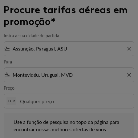
Procure tarifas aéreas em
promoção*
Insira a sua cidade de partida
flight_takeoff
close
Para
flight_land
close
Preço
EUR
Use a função de pesquisa no topo da página para encontrar no
Use a função de pesquisa no topo da página para
encontrar nossas melhores ofertas de voos