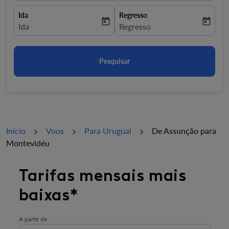
Ida
Regresso
today
today
fc-booking-departure-date-aria-label
Ida
fc-booking-return-date-aria-la
Regresso
Pesquisar
Início
Voos
Para Uruguai
De Assunção para
Montevidéu
Experimente atualizar a rota (partida e/ou destino) ou 
Tarifas mensais mais
baixas*
A partir de