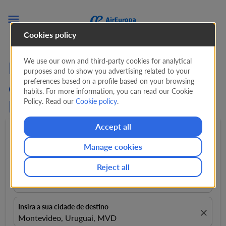

Cookies policy
We use our own and third-party cookies for analytical
Procure Ofertas em Voos
purposes and to show you advertising related to your
preferences based on a profile based on your browsing
de Assunção para
habits. For more information, you can read our Cookie
Policy. Read our
Cookie policy
.
Montevidéu (ASU - MVD)
Accept all
Ida e volta
expand_more
1 Passageiro
expand_more
Manage cookies
Reject all
Insira a sua cidade de partida
close
Assunção, Paraguai, ASU
Insira a sua cidade de destino
close
Montevideo, Uruguai, MVD