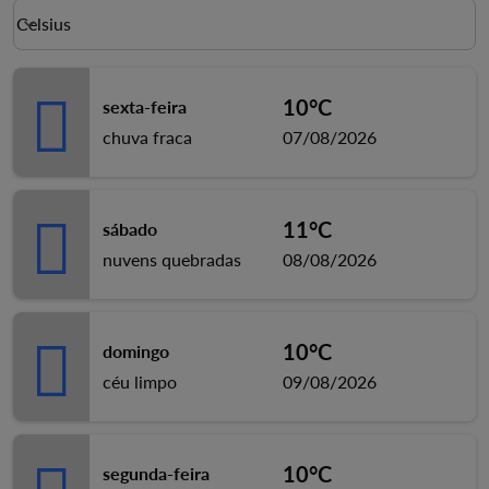
Weather unit option Celsius Selected
Celsius
keyboard_arrow_down
10°C
sexta-feira
chuva fraca
07/08/2026
11°C
sábado
nuvens quebradas
08/08/2026
10°C
domingo
céu limpo
09/08/2026
10°C
segunda-feira