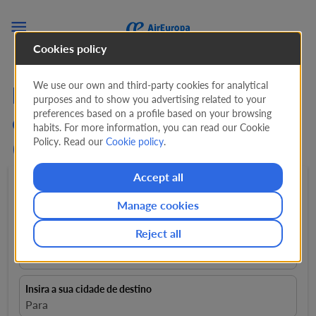

Cookies policy
We use our own and third-party cookies for analytical
Procure Ofertas em Voos
purposes and to show you advertising related to your
preferences based on a profile based on your browsing
de Atenas para Tel Aviv
habits. For more information, you can read our Cookie
Policy. Read our
Cookie policy
.
(ATH - TLV)
Accept all
Ida e volta
expand_more
1 Passageiro
expand_more
Manage cookies
Reject all
Insira a sua cidade de partida
Desde
Insira a sua cidade de destino
Para