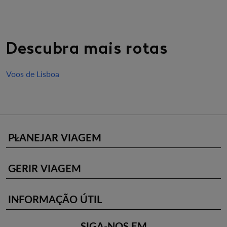
Descubra mais rotas
Voos de Lisboa
PLANEJAR VIAGEM
keyboard_arrow_down
GERIR VIAGEM
keyboard_arrow_down
INFORMAÇÃO ÚTIL
keyboard_arrow_down
SIGA-NOS EM