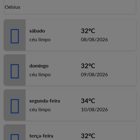
Weather unit option Celsius Selected
Celsius
keyboard_arrow_down
32°C
sábado
céu limpo
08/08/2026
32°C
domingo
céu limpo
09/08/2026
34°C
segunda-feira
céu limpo
10/08/2026
32°C
terça-feira