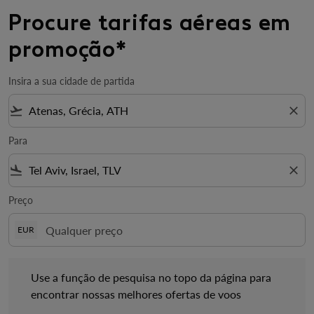
Procure tarifas aéreas em
promoção*
Insira a sua cidade de partida
flight_takeoff
close
Para
flight_land
close
Preço
EUR
Use a função de pesquisa no topo da página para encontrar no
Use a função de pesquisa no topo da página para
encontrar nossas melhores ofertas de voos