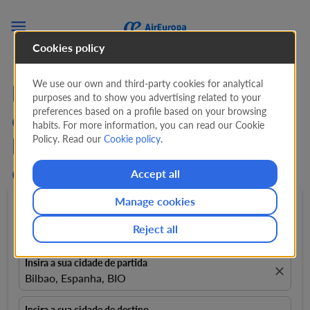

Cookies policy
We use our own and third-party cookies for analytical
Procure Ofertas em Voos
purposes and to show you advertising related to your
preferences based on a profile based on your browsing
de Bilbau para
habits. For more information, you can read our Cookie
Policy. Read our
Cookie policy
.
Montevidéu (BIO - MVD)
de
983 EUR
Accept all
Manage cookies
Ida e volta
expand_more
1 Passageiro
expand_more
Reject all
Insira a sua cidade de partida
close
Bilbao, Espanha, BIO
Insira a sua cidade de destino