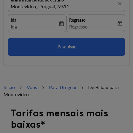
close
Montevideo, Uruguai, MVD
Ida
Regresso
today
today
fc-booking-departure-date-aria-label
Ida
fc-booking-return-date-aria-la
Regresso
Pesquisar
Início
Voos
Para Uruguai
De Bilbau para
Montevidéu
Tarifas mensais mais
baixas*