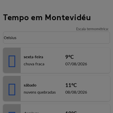
Tempo em Montevidéu
Escala termométrica
:
Weather unit option Celsius Selected
Celsius
keyboard_arrow_down
9°C
sexta-feira
chuva fraca
07/08/2026
11°C
sábado
nuvens quebradas
08/08/2026