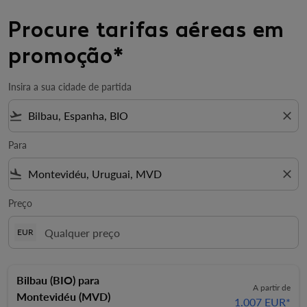
Procure tarifas aéreas em
promoção*
Insira a sua cidade de partida
flight_takeoff
close
Para
flight_land
close
Preço
EUR
Bilbau (BIO)
para
A partir de
Montevidéu (MVD)
1.007 EUR
*