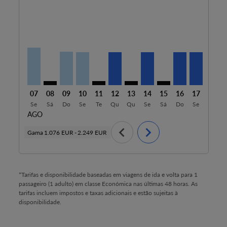
BIO–MVD, 07/08/2026 – 18/08/2026: Desde 1.276 EU
BIO–MVD: cmp-view-offers-disclaimer. Ver ofert
BIO–MVD, 09/08/2026 – 17/08/2026: Desde 
BIO–MVD, 10/08/2026 – 18/08/2026: De
BIO–MVD: cmp-view-offers-disclaime
BIO–MVD, 12/08/2026 – 17/08/
BIO–MVD: cmp-view-offers-
BIO–MVD, 14/08/2026 –
BIO–MVD: cmp-view
BIO–MVD, 16/0
BIO–MVD, 
BIO–M
B
07
08
09
10
11
12
13
14
15
16
17
18
Se
Sá
Do
Se
Te
Qu
Qu
Se
Sá
Do
Se
Te
AGO
chevron_left
chevron_right
Gama
1.076 EUR
-
2.249 EUR
*Tarifas e disponibilidade baseadas em viagens de ida e volta para 1
passageiro (1 adulto) em classe Económica nas últimas 48 horas. As
tarifas incluem impostos e taxas adicionais e estão sujeitas à
disponibilidade.