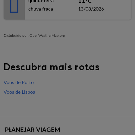
11°C
quinta-feira
chuva fraca
13/08/2026
Distribuído por
: OpenWeatherMap.org
Descubra mais rotas
Voos de Porto
Voos de Lisboa
PLANEJAR VIAGEM
keyboard_arrow_down