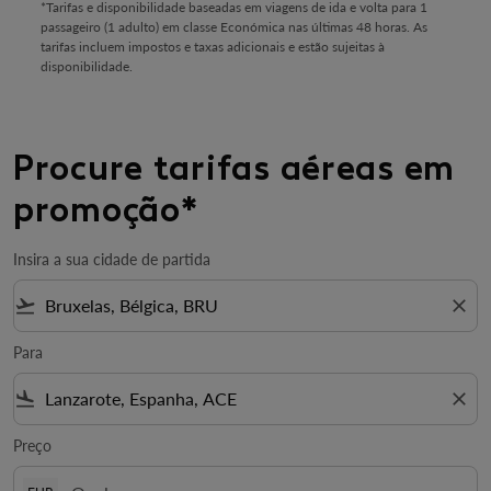
*Tarifas e disponibilidade baseadas em viagens de ida e volta para 1
passageiro (1 adulto) em classe Económica nas últimas 48 horas. As
tarifas incluem impostos e taxas adicionais e estão sujeitas à
disponibilidade.
Procure tarifas aéreas em
promoção*
Insira a sua cidade de partida
flight_takeoff
close
Para
flight_land
close
Preço