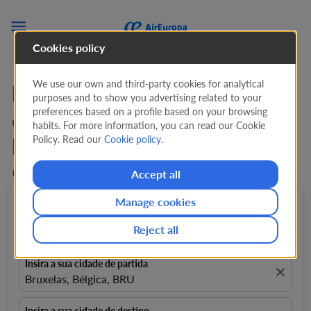

Cookies policy
We use our own and third-party cookies for analytical
Procure Ofertas em Voos
purposes and to show you advertising related to your
preferences based on a profile based on your browsing
de Bruxelas para
habits. For more information, you can read our Cookie
Policy. Read our
Cookie policy
.
Lanzarote (BRU - ACE) de
656 EUR
Accept all
Manage cookies
Ida e volta
expand_more
1 Passageiro
expand_more
Reject all
Insira a sua cidade de partida
close
Bruxelas, Bélgica, BRU
Insira a sua cidade de destino