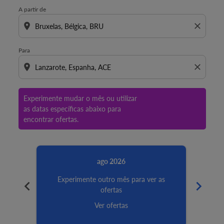
A partir de
location_on
close
Para
location_on
close
Experimente mudar o mês ou utilizar
as datas específicas abaixo para
encontrar ofertas.
ago 2026
Experimente outro mês para ver as
Ex
chevron_left
chevron_right
ofertas
Ver ofertas