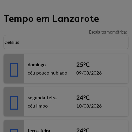
Tempo em Lanzarote
Escala termométrica
:
Weather unit option Celsius Selected
Celsius
keyboard_arrow_down
25°C
domingo
céu pouco nublado
09/08/2026
24°C
segunda-feira
céu limpo
10/08/2026
24°C
terça-feira