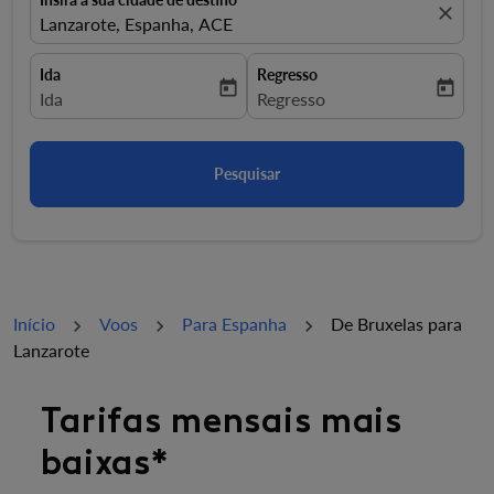
close
Lanzarote, Espanha, ACE
Ida
Regresso
today
today
fc-booking-departure-date-aria-label
Ida
fc-booking-return-date-aria-la
Regresso
Pesquisar
Início
Voos
Para Espanha
De Bruxelas para
Lanzarote
Experimente mudar o mês ou utilizar as datas específi
Tarifas mensais mais
baixas*