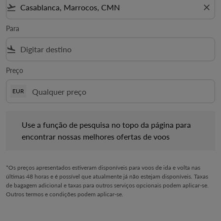
flight_takeoff
close
Para
flight_land
Preço
EUR
Use a função de pesquisa no topo da página para encontrar no
Use a função de pesquisa no topo da página para
encontrar nossas melhores ofertas de voos
*Os preços apresentados estiveram disponíveis para voos de ida e volta nas
últimas 48 horas e é possível que atualmente já não estejam disponíveis. Taxas
de bagagem adicional e taxas para outros serviços opcionais podem aplicar-se.
Outros termos e condições podem aplicar-se.