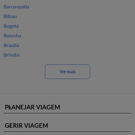
Barranquilla
Bilbau
Bogotá
Bolonha
Brasília
Brindisi
Ver mais
PLANEJAR VIAGEM
keyboard_arrow_down
GERIR VIAGEM
keyboard_arrow_down