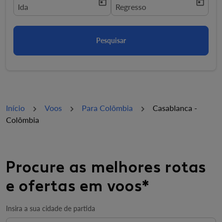
today
today
fc-booking-departure-date-aria-label
Ida
fc-booking-return-date-aria-la
Regresso
Pesquisar
Início
Voos
Para Colômbia
Casablanca -
Colômbia
Procure as melhores rotas
e ofertas em voos*
Insira a sua cidade de partida