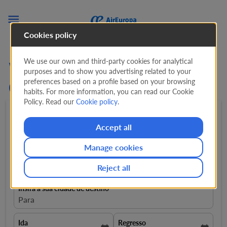

Cookies policy
We use our own and third-party cookies for analytical
Voos de Casablanca para
purposes and to show you advertising related to your
preferences based on a profile based on your browsing
Colômbia. Ingressos
habits. For more information, you can read our Cookie
Policy. Read our
Cookie policy
.
Ida e volta
expand_more
1 Passageiro
expand_more
Accept all
Manage cookies
Insira a sua cidade de partida
close
Casablanca, Marrocos, CMN
Reject all
Insira a sua cidade de destino
Para
Ida
Regresso