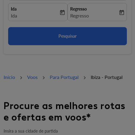
Ida
Regresso
today
today
fc-booking-departure-date-aria-label
Ida
fc-booking-return-date-aria-la
Regresso
Pesquisar
Início
Voos
Para Portugal
Ibiza - Portugal
Procure as melhores rotas
e ofertas em voos*
Insira a sua cidade de partida