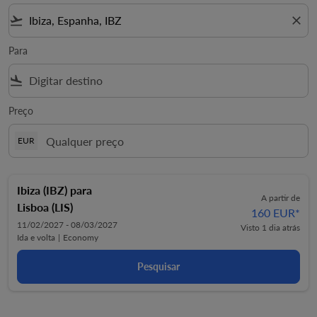
flight_takeoff
close
Para
flight_land
Preço
EUR
Ibiza (IBZ)
para
A partir de
Lisboa (LIS)
160 EUR
*
11/02/2027 - 08/03/2027
Visto 1 dia atrás
Ida e volta
|
Economy
Pesquisar