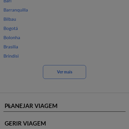
Bari
Barranquilla
Bilbau
Bogotá
Bolonha
Brasília
Brindisi
Ver mais
PLANEJAR VIAGEM
keyboard_arrow_down
GERIR VIAGEM
keyboard_arrow_down