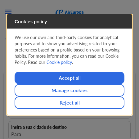

Cookies policy
We use our own and third-party cookies for analytical
Voos de Ibiza para
purposes and to show you advertising related to your
preferences based on a profile based on your browsing
Portugal. Ingressos de
160
habits. For more information, you can read our Cookie
Policy. Read our
Cookie policy
.
EUR
Accept all
Ida e volta
expand_more
1 Passageiro
expand_more
Manage cookies
Reject all
Insira a sua cidade de partida
close
Ibiza, Espanha, IBZ
Insira a sua cidade de destino
Para