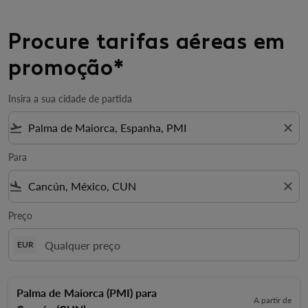
Procure tarifas aéreas em
promoção*
Insira a sua cidade de partida
flight_takeoff
close
Para
flight_land
close
Preço
EUR
Palma de Maiorca (PMI)
para
A partir de