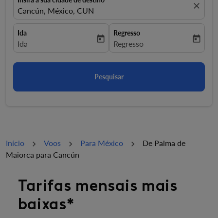
close
Cancún, México, CUN
Ida
Regresso
today
today
fc-booking-departure-date-aria-label
Ida
fc-booking-return-date-aria-la
Regresso
Pesquisar
Início
Voos
Para México
De Palma de
Maiorca para Cancún
Tarifas mensais mais
baixas*