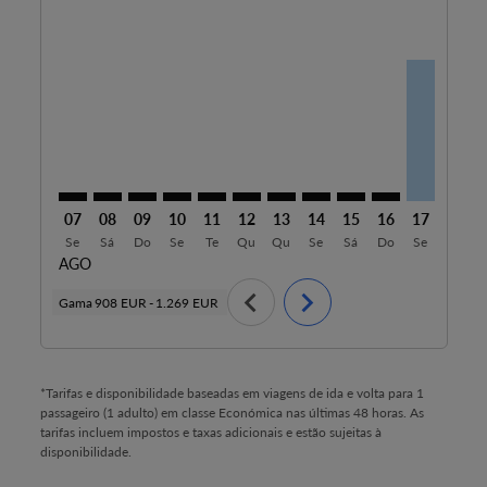
PMI–CUN: cmp-view-offers-disclaimer. Ver ofertas
PMI–CUN: cmp-view-offers-disclaimer. Ver ofert
PMI–CUN: cmp-view-offers-disclaimer. Ver o
PMI–CUN: cmp-view-offers-disclaimer. V
PMI–CUN: cmp-view-offers-disclaime
PMI–CUN: cmp-view-offers-discl
PMI–CUN: cmp-view-offers-d
PMI–CUN: cmp-view-off
PMI–CUN: cmp-view
PMI–CUN: cmp-
PMI–CUN, 
PMI–C
P
07
08
09
10
11
12
13
14
15
16
17
18
Se
Sá
Do
Se
Te
Qu
Qu
Se
Sá
Do
Se
Te
AGO
chevron_left
chevron_right
Gama
908 EUR
-
1.269 EUR
*Tarifas e disponibilidade baseadas em viagens de ida e volta para 1
passageiro (1 adulto) em classe Económica nas últimas 48 horas. As
tarifas incluem impostos e taxas adicionais e estão sujeitas à
disponibilidade.