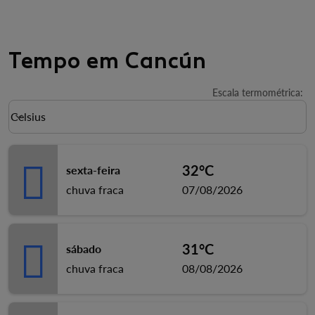
Tempo em Cancún
Escala termométrica
:
Weather unit option Celsius Selected
Celsius
keyboard_arrow_down
32°C
sexta-feira
chuva fraca
07/08/2026
31°C
sábado
chuva fraca
08/08/2026