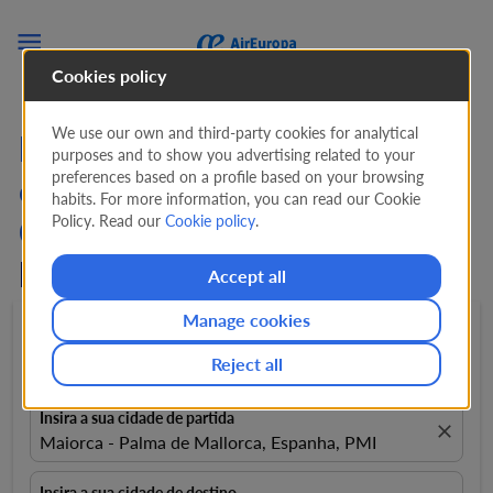

Cookies policy
We use our own and third-party cookies for analytical
Procure Ofertas em Voos
purposes and to show you advertising related to your
preferences based on a profile based on your browsing
de Palma de Maiorca para
habits. For more information, you can read our Cookie
Policy. Read our
Cookie policy
.
Cancún (PMI - CUN) de
783
EUR
Accept all
Manage cookies
Ida e volta
expand_more
1 Passageiro
expand_more
Reject all
Insira a sua cidade de partida
close
Maiorca - Palma de Mallorca, Espanha, PMI
Insira a sua cidade de destino