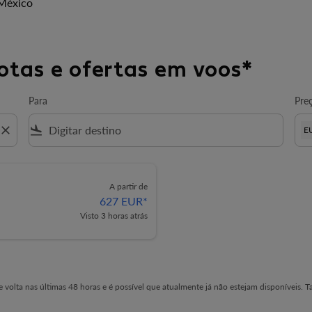
 México
otas e ofertas em voos*
Para
Pre
close
flight_land
E
A partir de
627 EUR
*
Visto 3 horas atrás
 volta nas últimas 48 horas e é possível que atualmente já não estejam disponíveis. T