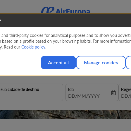
y
nd third-party cookies for analytical purposes and to show you advertis
s based on a profile based on your browsing habits. For more informatio
éxico. Ingressos de
627 EUR
cy. Read our
Cookie policy
.
Accept all
Manage cookies
a sua cidade de destino
Ida
Regr
today
fc-booking-departure-date-aria
DD/MM/YYYY
fc-b
DD/