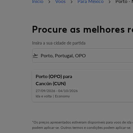
Início
Voos
Para México
Porto -
Procure as melhores r
Insira a sua cidade de partida
flight_takeoff
Porto (OPO)
para
Cancún (CUN)
27/09/2026 - 04/10/2026
Ida e volta
|
Economy
*Os preços apresentados estiveram disponíveis para voos de ida e
podem aplicar-se. Outros termos e condições podem aplicar-se.