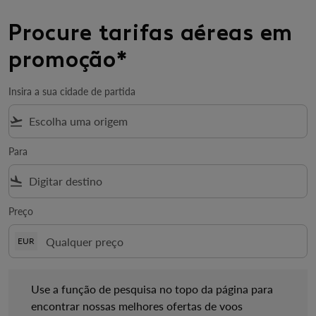
Procure tarifas aéreas em
promoção*
Insira a sua cidade de partida
flight_takeoff
Para
flight_land
Preço
EUR
Use a função de pesquisa no topo da página para encontrar no
Use a função de pesquisa no topo da página para
encontrar nossas melhores ofertas de voos