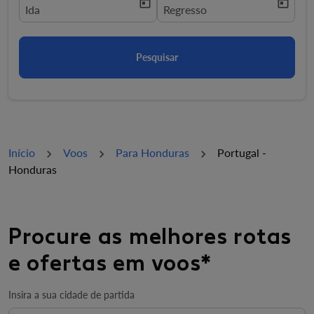
today
today
fc-booking-departure-date-aria-label
Ida
fc-booking-return-date-aria-la
Regresso
Pesquisar
Início
Voos
Para Honduras
Portugal -
Honduras
Procure as melhores rotas
e ofertas em voos*
Insira a sua cidade de partida