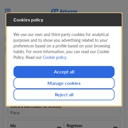

Cookies policy
We use our own and third-party cookies for analytical
Encontre Voos Baratos
purposes and to show you advertising related to your
preferences based on a profile based on your browsing
Portugal - Honduras
habits. For more information, you can read our Cookie
Policy. Read our
Cookie policy
.
Ida e volta
expand_more
1 Passageiro
expand_more
Accept all
Manage cookies
Insira a sua cidade de partida
Desde
Reject all
Insira a sua cidade de destino
Para
Ida
Regresso