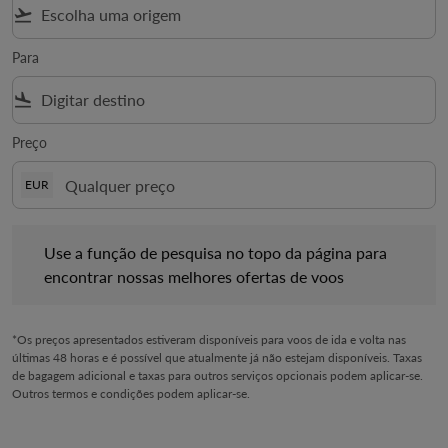
flight_takeoff
Para
flight_land
Preço
EUR
Use a função de pesquisa no topo da página para encontrar no
Use a função de pesquisa no topo da página para
encontrar nossas melhores ofertas de voos
*Os preços apresentados estiveram disponíveis para voos de ida e volta nas
últimas 48 horas e é possível que atualmente já não estejam disponíveis. Taxas
de bagagem adicional e taxas para outros serviços opcionais podem aplicar-se.
Outros termos e condições podem aplicar-se.