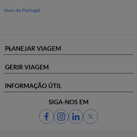
Voos de Portugal
PLANEJAR VIAGEM
keyboard_arrow_down
GERIR VIAGEM
keyboard_arrow_down
INFORMAÇÃO ÚTIL
keyboard_arrow_down
SIGA-NOS EM