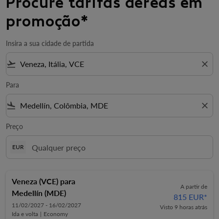
Procure tarifas aéreas em
promoção*
Insira a sua cidade de partida
flight_takeoff
close
Para
flight_land
close
Preço
EUR
Veneza (VCE)
para
A partir de
Medellín (MDE)
815 EUR
*
11/02/2027 - 16/02/2027
Visto 9 horas atrás
Ida e volta
|
Economy