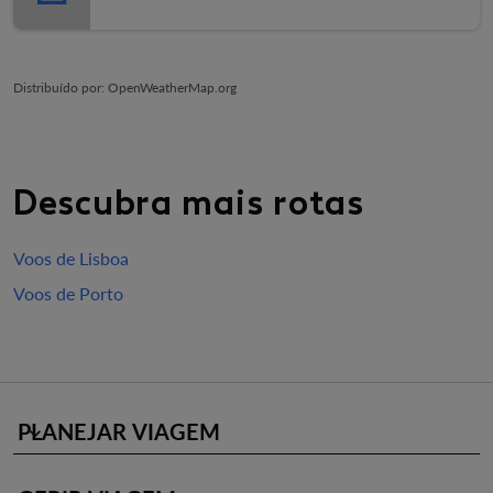
Distribuído por
: OpenWeatherMap.org
Descubra mais rotas
Voos de Lisboa
Voos de Porto
PLANEJAR VIAGEM
keyboard_arrow_down