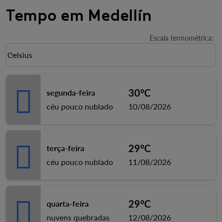
Tempo em Medellín
Escala termométrica
:
Weather unit option Celsius Selected
Celsius
keyboard_arrow_down
30°C
segunda-feira
céu pouco nublado
10/08/2026
29°C
terça-feira
céu pouco nublado
11/08/2026
29°C
quarta-feira
nuvens quebradas
12/08/2026