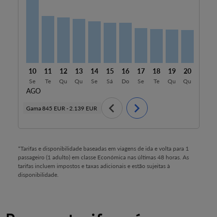
VCE–MDE, 10/08/2026 – 09/09/2026: Desde 2.139 EU
VCE–MDE, 11/08/2026 – 09/09/2026: Desde 1.59
VCE–MDE, 12/08/2026 – 09/09/2026: Desde 
VCE–MDE, 13/08/2026 – 09/09/2026: De
VCE–MDE, 14/08/2026 – 13/09/2026
VCE–MDE, 15/08/2026 – 13/09/
VCE–MDE, 16/08/2026 – 13
VCE–MDE, 17/08/2026 –
VCE–MDE, 18/08/20
VCE–MDE, 19/0
VCE–MDE, 
VCE–M
V
10
11
12
13
14
15
16
17
18
19
20
21
Se
Te
Qu
Qu
Se
Sá
Do
Se
Te
Qu
Qu
Se
AGO
chevron_left
chevron_right
Gama
845 EUR
-
2.139 EUR
*Tarifas e disponibilidade baseadas em viagens de ida e volta para 1
passageiro (1 adulto) em classe Económica nas últimas 48 horas. As
tarifas incluem impostos e taxas adicionais e estão sujeitas à
disponibilidade.