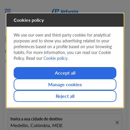

Cookies policy
We use our own and third-party cookies for analytical
Procure Ofertas em Voos
purposes and to show you advertising related to your
preferences based on a profile based on your browsing
de Veneza para Medellín
habits. For more information, you can read our Cookie
Policy. Read our
Cookie policy
.
(VCE - MDE) de
815 EUR
Accept all
Ida e volta
expand_more
1 Passageiro
expand_more
Manage cookies
Reject all
Insira a sua cidade de partida
close
Veneza, Italia, VCE
Insira a sua cidade de destino
close
Medellín, Colômbia, MDE