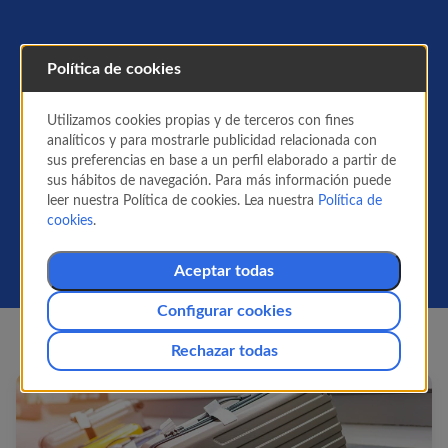
Información para volar con
Política de cookies
Air Europa
Utilizamos cookies propias y de terceros con fines
Toda la información que necesitas antes de
analíticos y para mostrarle publicidad relacionada con
volar: qué puedes llevar en el avión, info sobre
sus preferencias en base a un perfil elaborado a partir de
pasajeros, normas de seguridad,
sus hábitos de navegación. Para más información puede
documentación necesaria, cómo solicitar
leer nuestra Política de cookies. Lea nuestra
Política de
servicios especiales o gestionarlos para tu
cookies
.
reserva.
Aceptar todas
Configurar cookies
Rechazar todas