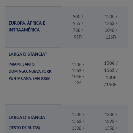
90€ /
120€ /
EUROPA, ÁFRICA E
95$ /
126$ /
INTRAAMÉRICA
78£ /
104£ /
95Fr
126Fr
1
LARGA DISTANCIA
150€ /
(MIAMI, SANTO
120€ /
156$ /
126$ /
DOMINGO, NUEVA YORK,
104£ /
130£
PUNTA CANA, SAN JOSE)
126
/150Fr
150€ /
180€ /
LARGA DISTANCIA
156$ /
189$ /
(RESTO DE RUTAS)
130£ /
155£ /