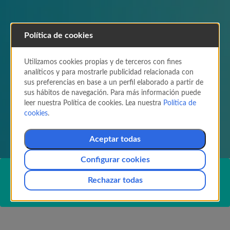
Política de cookies
Viajar con menores en
avión: toda la información
Utilizamos cookies propias y de terceros con fines
que necesitas
analíticos y para mostrarle publicidad relacionada con
sus preferencias en base a un perfil elaborado a partir de
Viajar con menores puede ser muy sencillo.
sus hábitos de navegación. Para más información puede
Air Europa
te facilita toda la información que
leer nuestra Política de cookies. Lea nuestra
Política de
pueda ser relevante para que tu familia viaje
cookies
.
con total confort y bienestar.
Aceptar todas
Configurar cookies
MENORES NO ACOMPAÑADOS: Es necesario solicitar estos
Rechazar todas
servicios con suficiente antelación, aportando los datos de
contacto de las personas que entregan y recogen al menor.