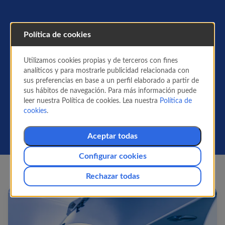
Política de cookies
Equipaje
Air Europa
: Todo lo
que Necesitas Saber
Utilizamos cookies propias y de terceros con fines
analíticos y para mostrarle publicidad relacionada con
¿Cuántas maletas puedo llevar? ¿Cuáles son las
sus preferencias en base a un perfil elaborado a partir de
medidas y peso del equipaje de mano y
sus hábitos de navegación. Para más información puede
facturado? Encuentra toda la información que
leer nuestra Política de cookies. Lea nuestra
Política de
necesitas sobre tu equipaje en esta sección.
cookies
.
Aceptar todas
Configurar cookies
Rechazar todas