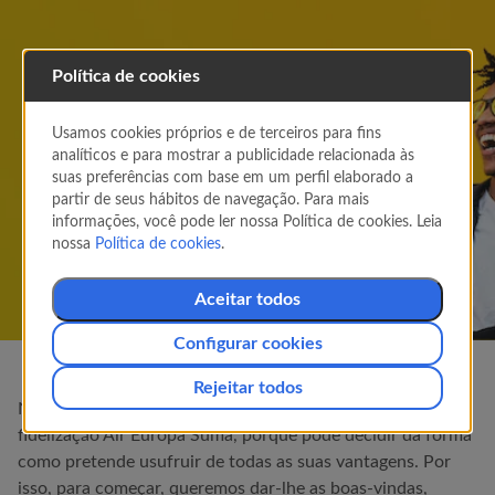
Promoções
Air Europa
Política de cookies
Suma
Usamos cookies próprios e de terceiros para fins
Aceda à sua conta ou registe-se no melhor
analíticos e para mostrar a publicidade relacionada às
programa de fidelização.
suas preferências com base em um perfil elaborado a
partir de seus hábitos de navegação. Para mais
informações, você pode ler nossa Política de cookies. Leia
A minha conta
nossa
Política de cookies
.
Registe-se
Aceitar todos
Configurar cookies
Rejeitar todos
Na
Air Europa
, propusemos-lhe que adira ao programa de
fidelização
Air Europa
Suma, porque pode decidir da forma
como pretende usufruir de todas as suas vantagens. Por
isso, para começar, queremos dar-lhe as boas-vindas,