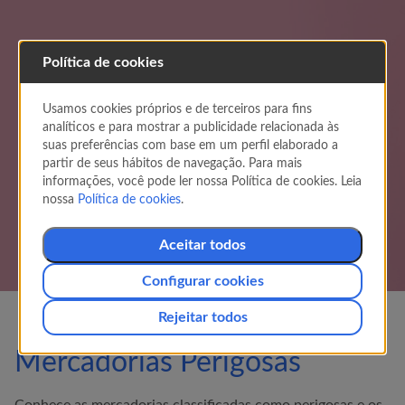
Objetos perigosos e
Política de cookies
proibidos
Usamos cookies próprios e de terceiros para fins
As mercadorias perigosas e os objetos proibidos
analíticos e para mostrar a publicidade relacionada às
são artigos ou substâncias que são capazes de
suas preferências com base em um perfil elaborado a
pôr em risco a saúde, a segurança, a
partir de seus hábitos de navegação. Para mais
propriedade ou o meio ambiente. Não
informações, você pode ler nossa Política de cookies. Leia
obstante, algumas mercadorias podem ser
nossa
Política de cookies
.
transportadas, de acordo com determinados
protocolos.
Aceitar todos
Configurar cookies
Rejeitar todos
Mercadorias Perigosas