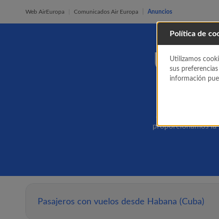
Web AirEuropa
Comunicados Air Europa
Anuncios
Política de co
Última
Utilizamos cooki
sus preferencias
información pued
¿Tienes un vuelo r
proporcionamos la 
Pasajeros con vuelos desde Habana (Cuba)