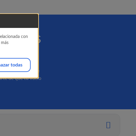
uestros
 relacionada con
a más
azar todas
encia relevante? Te
rte de que tu vuelo