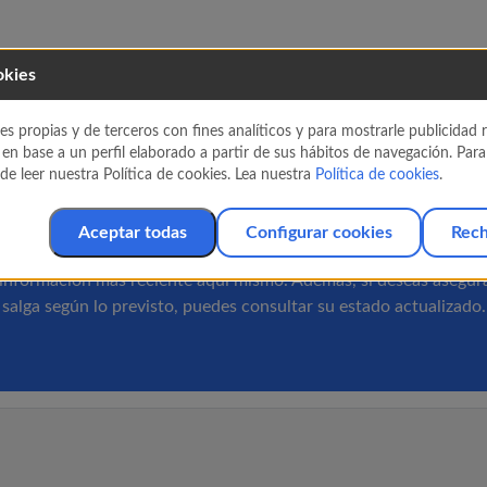
okies
s novedades sobre n
es propias y de terceros con fines analíticos y para mostrarle publicidad
 en base a un perfil elaborado a partir de sus hábitos de navegación. Par
e leer nuestra Política de cookies. Lea nuestra
Política de cookies
.
vuelos
Aceptar todas
Configurar cookies
Rech
eservado y estás interesado en conocer cualquier cambio o incid
información más reciente aquí mismo. Además, si deseas asegura
salga según lo previsto, puedes consultar su estado actualizado.