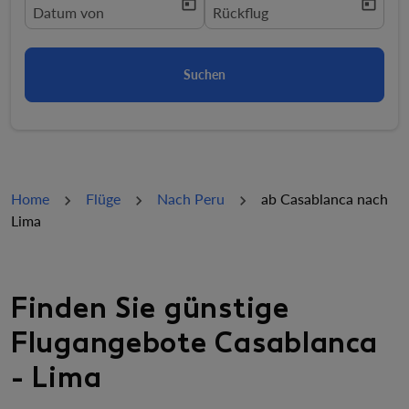
today
today
fc-booking-departure-date-aria-label
Datum von
fc-booking-return-date-aria-la
Rückflug
Suchen
Home
Flüge
Nach Peru
ab Casablanca nach
Lima
Finden Sie günstige
Flugangebote Casablanca
- Lima