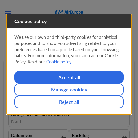

Cookies policy
We use our own and third-party cookies for analytical
Flüge von Casablanca
purposes and to show you advertising related to your
preferences based on a profile based on your browsing
nach Lima mit Air Europa
habits. For more information, you can read our Cookie
Policy. Read our
Cookie policy
.
Hin- und rückflug
expand_more
1 Passagiere
expand_more
Accept all
Manage cookies
Von
Flüge von
Reject all
Bitte geben Sie Ihren Zielort an
Nach
Datum von
Rückflug