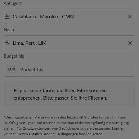
Abflugort
flight_takeoff
close
Nach
flight_land
close
Budget bis
EUR
Es gibt keine Tarife, die Ihren Filterkriterien entsprechen. Bitte 
Es gibt keine Tarife, die Ihren Filterkriterien
entsprechen. Bitte passen Sie Ihre Filter an.
*Die angegebenen Preise waren in den letzten 48 Stunden für den Hin- und
Rückflug verfügbar und müssen momentan nicht zwangsläufig zur Verfügung
stehen. Für Zusatzleistungen, wie Gepäck oder andere Leistungen, können
weitere Kosten anfallen. Andere Bedingungen können gelten.