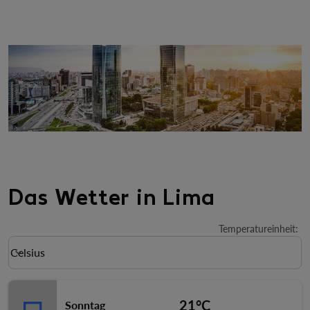
Das Wetter in Lima
Temperatureinheit
:
Weather unit option Celsius Selected
Celsius
keyboard_arrow_down
21°C
Sonntag