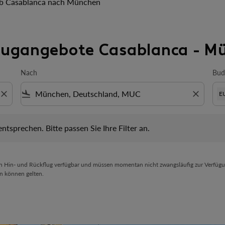
b Casablanca nach München
Flugangebote Casablanca - M
Nach
Bud
close
flight_land
close
E
prechen. Bitte passen Sie Ihre Filter an.
 entsprechen. Bitte passen Sie Ihre Filter an.
en Hin- und Rückflug verfügbar und müssen momentan nicht zwangsläufig zur Verfügu
n können gelten.