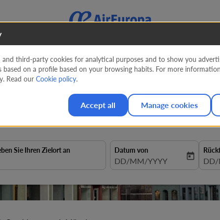
y
nd third-party cookies for analytical purposes and to show you advertis
s based on a profile based on your browsing habits. For more informatio
a nach München mit Air Eur
cy. Read our
Cookie policy
.
Accept all
Manage cookies
eben Sie Ihren Zielort an
Datum von
Rück
today
fc-booking-departure-date-aria
DD/MM/YYYY
fc-b
DD/