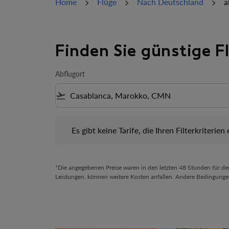
Home
Flüge
Nach Deutschland
a
Finden Sie günstige 
Abflugort
flight_takeoff
Es gibt keine Tarife, die Ihren Filterkriterien ents
Es gibt keine Tarife, die Ihren Filterkriterien
*Die angegebenen Preise waren in den letzten 48 Stunden für d
Leistungen, können weitere Kosten anfallen. Andere Bedingunge