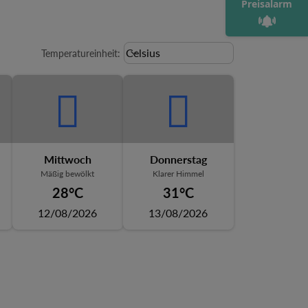
Preisalarm
Weather unit option Celsius Select
Celsius
keyboard_arrow_down
Temperatureinheit
:
Mittwoch
Donnerstag
Mäßig bewölkt
Klarer Himmel
28°C
31°C
12/08/2026
13/08/2026