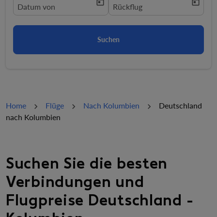
today
today
fc-booking-departure-date-aria-label
Datum von
fc-booking-return-date-aria-la
Rückflug
Suchen
Home
Flüge
Nach Kolumbien
Deutschland
nach Kolumbien
Suchen Sie die besten
Verbindungen und
Flugpreise Deutschland -