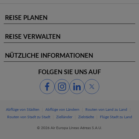
REISE PLANEN
keyboard_arrow_down
REISE VERWALTEN
keyboard_arrow_down
NÜTZLICHE INFORMATIONEN
keyboard_arrow_down
FOLGEN SIE UNS AUF
|
|
|
Abflüge von Städten
Abflüge von Ländern
Routen von Land zu Land
|
|
|
Routen von Stadt zu Stadt
Zielländer
Zielstädte
Flüge Stadt zu Land
© 2026 Air Europa Líneas Aéreas S.A.U.