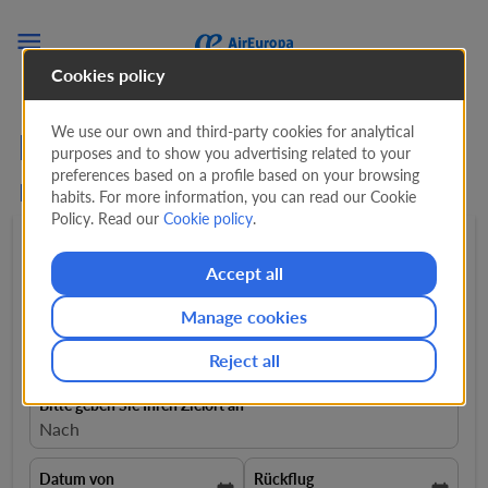

Cookies policy
We use our own and third-party cookies for analytical
Flüge ab von Deutschland
purposes and to show you advertising related to your
preferences based on a profile based on your browsing
nach Kolumbien
habits. For more information, you can read our Cookie
Policy. Read our
Cookie policy
.
Hin- und rückflug
expand_more
1 Passagiere
expand_more
Accept all
Manage cookies
Von
Flüge von
Reject all
Bitte geben Sie Ihren Zielort an
Nach
Datum von
Rückflug