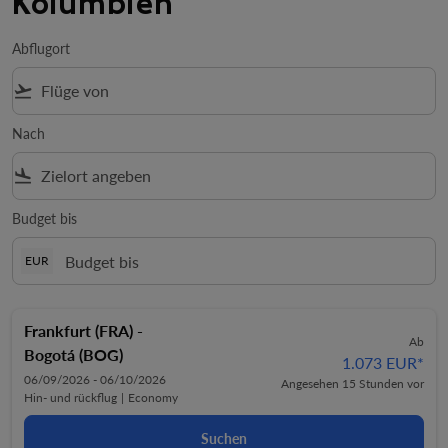
Kolumbien
Abflugort
flight_takeoff
Nach
flight_land
Budget bis
EUR
Frankfurt (FRA)
-
Ab
Bogotá (BOG)
1.073 EUR
*
06/09/2026 - 06/10/2026
Angesehen 15 Stunden vor
Hin- und rückflug
|
Economy
Suchen