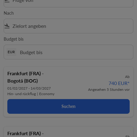
flight_takeoff
Nach
flight_land
Budget bis
EUR
Frankfurt (FRA)
-
Ab
Bogotá (BOG)
740 EUR
*
01/02/2027 - 14/03/2027
Angesehen 5 Stunden vor
Hin- und rückflug
|
Economy
Suchen
Frankfurt (FRA)
-
Ab