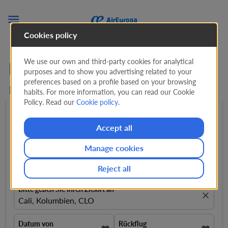

Cookies policy
We use our own and third-party cookies for analytical
Flüge von Fuerteventura
purposes and to show you advertising related to your
preferences based on a profile based on your browsing
nach Cali mit Air Europa
habits. For more information, you can read our Cookie
Policy. Read our
Cookie policy
.
Hin- und rückflug
expand_more
1 Passagiere
expand_more
Accept all
Manage cookies
Von
close
Fuerteventura, Spanien, FUE
Reject all
Bitte geben Sie Ihren Zielort an
close
Cali, Kolumbien, CLO
Datum von
Rückflug