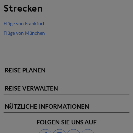
Strecken
Flüge von Frankfurt
Flüge von München
REISE PLANEN
keyboard_arrow_down
REISE VERWALTEN
keyboard_arrow_down
NÜTZLICHE INFORMATIONEN
keyboard_arrow_down
FOLGEN SIE UNS AUF