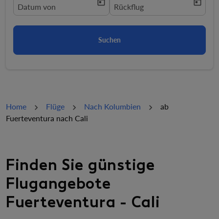
today
today
fc-booking-departure-date-aria-label
Datum von
fc-booking-return-date-aria-la
Rückflug
Suchen
Home
Flüge
Nach Kolumbien
ab
Fuerteventura nach Cali
Finden Sie günstige
Flugangebote
Fuerteventura - Cali