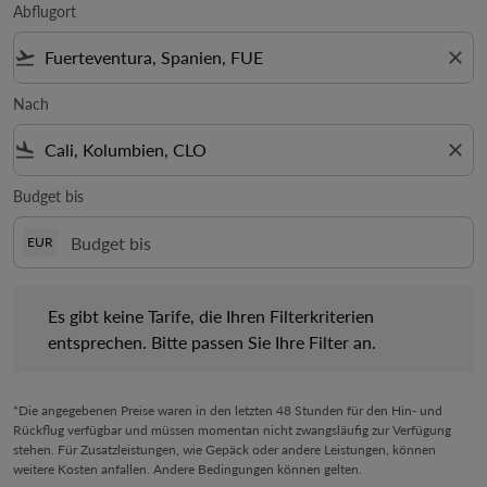
Abflugort
flight_takeoff
close
Nach
flight_land
close
Budget bis
EUR
Es gibt keine Tarife, die Ihren Filterkriterien entsprechen. Bitte 
Es gibt keine Tarife, die Ihren Filterkriterien
entsprechen. Bitte passen Sie Ihre Filter an.
*Die angegebenen Preise waren in den letzten 48 Stunden für den Hin- und
Rückflug verfügbar und müssen momentan nicht zwangsläufig zur Verfügung
stehen. Für Zusatzleistungen, wie Gepäck oder andere Leistungen, können
weitere Kosten anfallen. Andere Bedingungen können gelten.