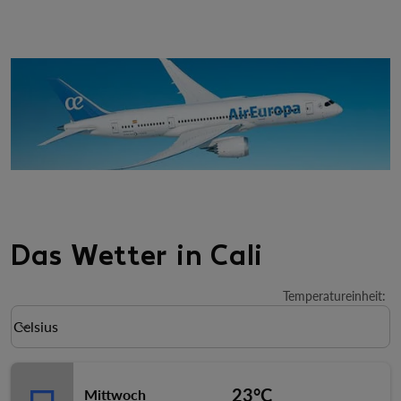
Das Wetter in Cali
Temperatureinheit
:
Weather unit option Celsius Selected
Celsius
keyboard_arrow_down
23°C
Mittwoch