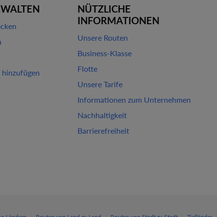
RWALTEN
NÜTZLICHE
INFORMATIONEN
ecken
Unsere Routen
n
Business-Klasse
Flotte
 hinzufügen
Unsere Tarife
Informationen zum Unternehmen
Nachhaltigkeit
Barrierefreiheit
|
|
|
on Ländern
Routen von Land zu Land
Routen von Stadt zu Stadt
Zielländer