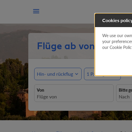

Cookies polic
We use our own a
your preference
Flüge ab von Griech
our Cookie Poli
Hin- und rückflug
expand_more
1 Passagiere
expand_more
Von
Bitte g