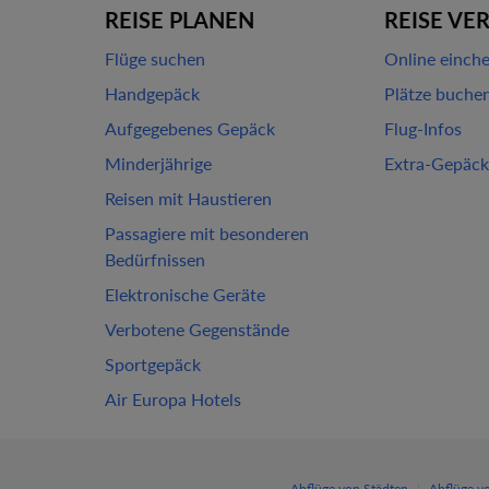
REISE PLANEN
REISE VE
Flüge suchen
Online einch
Handgepäck
Plätze buche
Aufgegebenes Gepäck
Flug-Infos
Minderjährige
Extra-Gepäck
Reisen mit Haustieren
Passagiere mit besonderen
Bedürfnissen
Elektronische Geräte
Verbotene Gegenstände
Sportgepäck
Air Europa Hotels
|
Abflüge von Städten
Abflüge v