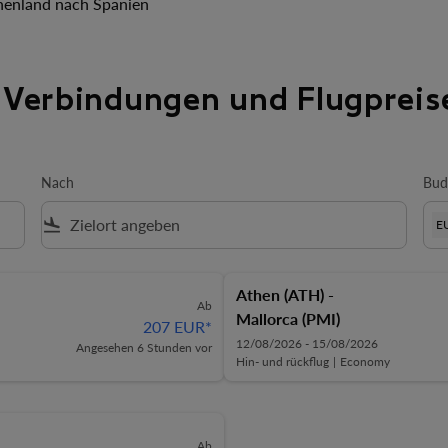
henland nach Spanien
 Verbindungen und Flugpreis
Nach
Bud
flight_land
E
Athen (ATH)
-
Ab
Mallorca (PMI)
207 EUR
*
12/08/2026 - 15/08/2026
Angesehen 6 Stunden vor
Hin- und rückflug
|
Economy
Ab