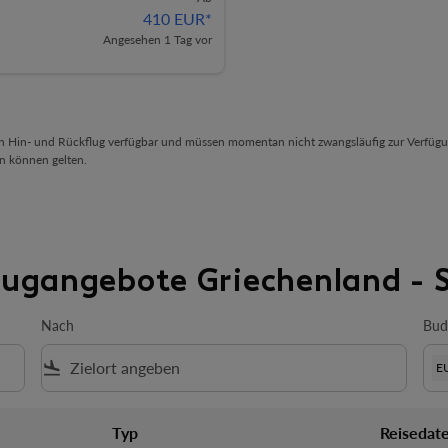
410 EUR
*
Angesehen 1 Tag vor
en Hin- und Rückflug verfügbar und müssen momentan nicht zwangsläufig zur Verfügu
n können gelten.
Flugangebote Griechenland -
Nach
Bud
flight_land
E
Typ
Reisedat