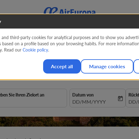
y
nd third-party cookies for analytical purposes and to show you advertis
s based on a profile based on your browsing habits. For more informatio
enland nach Spanien ab
197 E
cy. Read our
Cookie policy
.
Accept all
Manage cookies
eben Sie Ihren Zielort an
Datum von
Rück
today
fc-booking-departure-date-aria
DD/MM/YYYY
fc-b
DD/