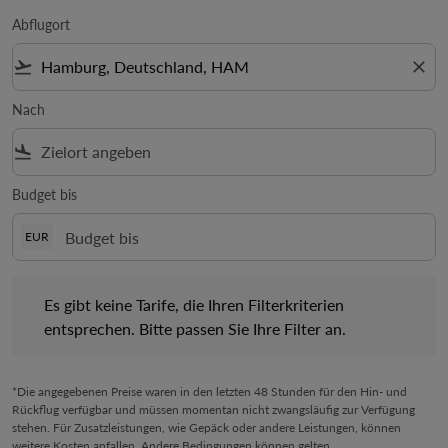
Abflugort
flight_takeoff
close
Nach
flight_land
Budget bis
EUR
Es gibt keine Tarife, die Ihren Filterkriterien entsprechen. Bitte 
Es gibt keine Tarife, die Ihren Filterkriterien
entsprechen. Bitte passen Sie Ihre Filter an.
*Die angegebenen Preise waren in den letzten 48 Stunden für den Hin- und
Rückflug verfügbar und müssen momentan nicht zwangsläufig zur Verfügung
stehen. Für Zusatzleistungen, wie Gepäck oder andere Leistungen, können
weitere Kosten anfallen. Andere Bedingungen können gelten.