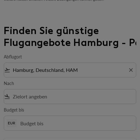
Finden Sie günstige
Flugangebote Hamburg - P
Abflugort
flight_takeoff
close
Nach
flight_land
Budget bis
EUR