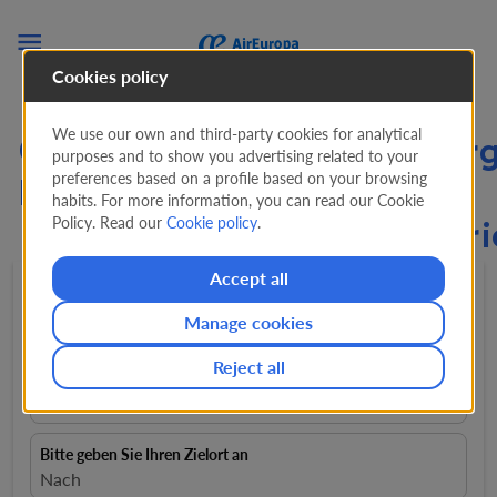

Cookies policy
We use our own and third-party cookies for analytical
Günstige Flüge ab Hambur
purposes and to show you advertising related to your
preferences based on a profile based on your browsing
Peru ab
habits. For more information, you can read our Cookie
Policy. Read our
Cookie policy
.
#%#Flights.FromLowestPr
Accept all
Hin- und rückflug
expand_more
1 Passagiere
expand_more
Manage cookies
Reject all
Von
close
Hamburg, Deutschland, HAM
Bitte geben Sie Ihren Zielort an
Nach