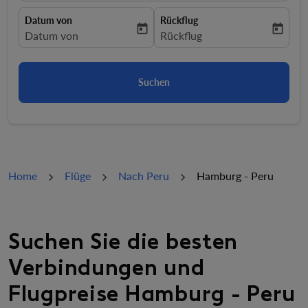
Datum von
Rückflug
today
today
fc-booking-departure-date-aria-label
Datum von
fc-booking-return-date-aria-la
Rückflug
Suchen
Home
Flüge
Nach Peru
Hamburg - Peru
Suchen Sie die besten
Verbindungen und
Flugpreise Hamburg - Peru