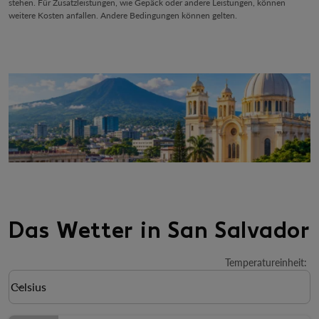
stehen. Für Zusatzleistungen, wie Gepäck oder andere Leistungen, können
weitere Kosten anfallen. Andere Bedingungen können gelten.
Das Wetter in San Salvador
Temperatureinheit
:
Weather unit option Celsius Selected
Celsius
keyboard_arrow_down