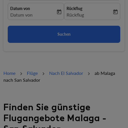
Datum von
Rückflug
today
today
fc-booking-departure-date-aria-label
Datum von
fc-booking-return-date-aria-la
Rückflug
Suchen
Home
Flüge
Nach El Salvador
ab Malaga
nach San Salvador
Finden Sie günstige
Flugangebote Malaga -