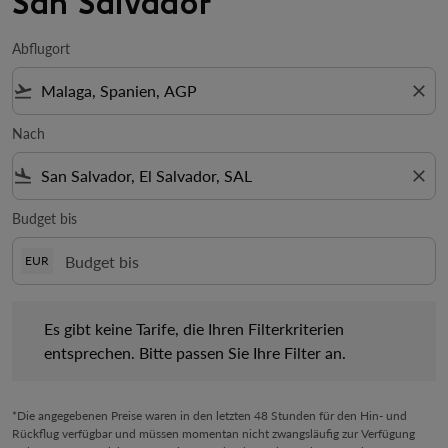
San Salvador
Abflugort
flight_takeoff
close
Nach
flight_land
close
Budget bis
EUR
Es gibt keine Tarife, die Ihren Filterkriterien entsprechen. Bitte 
Es gibt keine Tarife, die Ihren Filterkriterien
entsprechen. Bitte passen Sie Ihre Filter an.
*Die angegebenen Preise waren in den letzten 48 Stunden für den Hin- und
Rückflug verfügbar und müssen momentan nicht zwangsläufig zur Verfügung