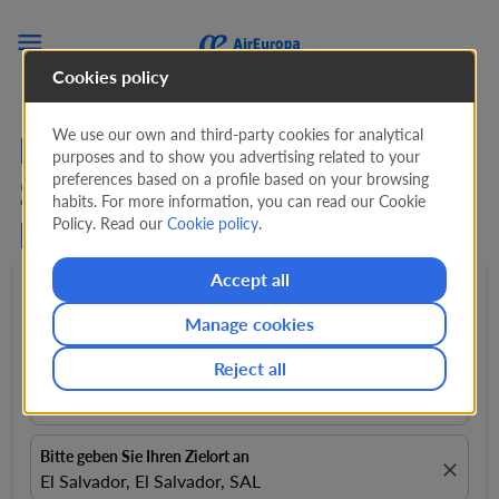

Cookies policy
We use our own and third-party cookies for analytical
Flüge von Malaga nach
purposes and to show you advertising related to your
preferences based on a profile based on your browsing
San Salvador mit Air
habits. For more information, you can read our Cookie
Policy. Read our
Cookie policy
.
Europa ab
1.059 EUR
Accept all
Hin- und rückflug
expand_more
1 Passagiere
expand_more
Manage cookies
Reject all
Von
close
Malaga, Spanien, AGP
Bitte geben Sie Ihren Zielort an
close
El Salvador, El Salvador, SAL