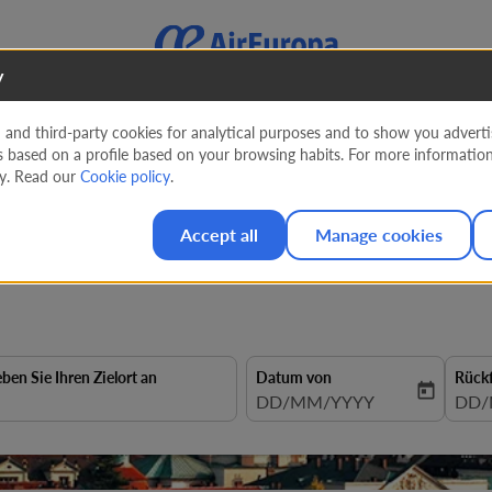
y
nd third-party cookies for analytical purposes and to show you advertis
s based on a profile based on your browsing habits. For more informatio
alvador nach Tschechien ab
cy. Read our
Cookie policy
.
westPrice#%#
Accept all
Manage cookies
eben Sie Ihren Zielort an
Datum von
Rück
today
fc-booking-departure-date-aria
DD/MM/YYYY
fc-b
DD/