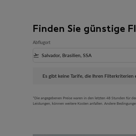
Finden Sie günstige 
Abflugort
flight_takeoff
Es gibt keine Tarife, die Ihren Filterkriterien ents
Es gibt keine Tarife, die Ihren Filterkriterien
*Die angegebenen Preise waren in den letzten 48 Stunden für d
Leistungen, können weitere Kosten anfallen. Andere Bedingunge