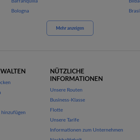
Barranquilla
Bilb
Bologna
Brasí
Mehr anzeigen
RWALTEN
NÜTZLICHE
INFORMATIONEN
ecken
Unsere Routen
n
Business-Klasse
Flotte
 hinzufügen
Unsere Tarife
Informationen zum Unternehmen
Nachhaltigkeit