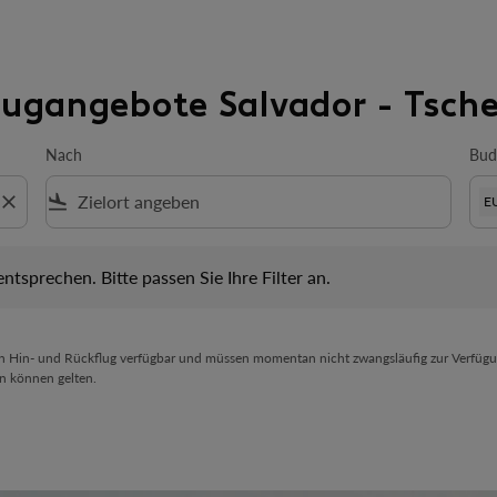
Flugangebote Salvador - Tsch
Nach
Bud
close
flight_land
E
prechen. Bitte passen Sie Ihre Filter an.
 entsprechen. Bitte passen Sie Ihre Filter an.
en Hin- und Rückflug verfügbar und müssen momentan nicht zwangsläufig zur Verfügu
n können gelten.