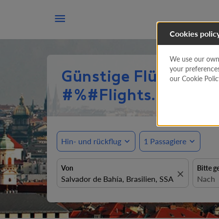

Cookies polic
We use our own a
your preference
Günstige Flüge ab S
our Cookie Poli
#%#Flights.FromLo
Hin- und rückflug
expand_more
1 Passagiere
expand_more
Von
Bitte g
close