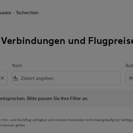
vador - Tschechien
 Verbindungen und Flugpreis
Nach
Bud
close
flight_land
E
prechen. Bitte passen Sie Ihre Filter an.
 entsprechen. Bitte passen Sie Ihre Filter an.
en Hin- und Rückflug verfügbar und müssen momentan nicht zwangsläufig zur Verfügu
n können gelten.