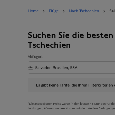
Home
Flüge
Nach Tschechien
Sal
Suchen Sie die besten
Tschechien
Abflugort
flight_takeoff
Es gibt keine Tarife, die Ihren Filterkriterien ents
Es gibt keine Tarife, die Ihren Filterkriterien
*Die angegebenen Preise waren in den letzten 48 Stunden für d
Leistungen, können weitere Kosten anfallen. Andere Bedingunge