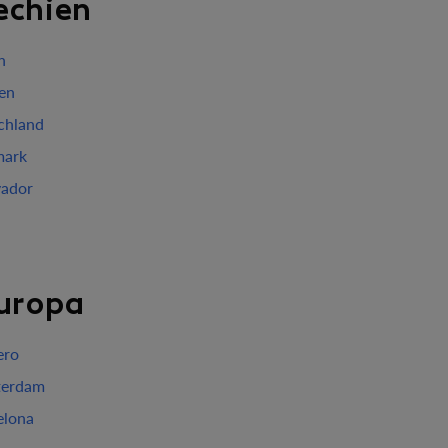
echien
n
ien
chland
mark
vador
Europa
ero
erdam
elona