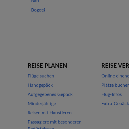
Bari
Bogotá
REISE PLANEN
REISE VE
Flüge suchen
Online einch
Handgepäck
Plätze buche
Aufgegebenes Gepäck
Flug-Infos
Minderjährige
Extra-Gepäck
Reisen mit Haustieren
Passagiere mit besonderen
Bedürfnissen