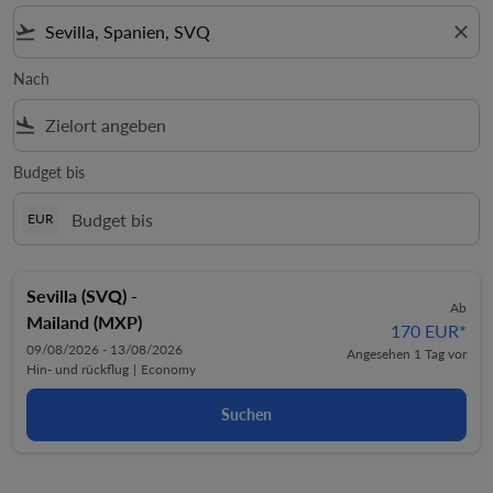
flight_takeoff
close
Nach
flight_land
Budget bis
EUR
Sevilla (SVQ)
-
Ab
Mailand (MXP)
170 EUR
*
09/08/2026 - 13/08/2026
Angesehen 1 Tag vor
Hin- und rückflug
|
Economy
Suchen