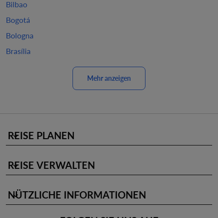
Bilbao
Bogotá
Bologna
Brasília
Mehr anzeigen
REISE PLANEN
keyboard_arrow_down
REISE VERWALTEN
keyboard_arrow_down
NÜTZLICHE INFORMATIONEN
keyboard_arrow_down