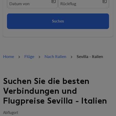
today
today
fc-booking-departure-date-aria-label
Datum von
fc-booking-return-date-aria-la
Rückflug
Suchen
Home
Flüge
Nach Italien
Sevilla - Italien
Suchen Sie die besten
Verbindungen und
Flugpreise Sevilla - Italien
Abflugort