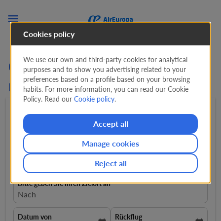

Cookies policy
We use our own and third-party cookies for analytical
Günstige Flüge ab Sevilla
purposes and to show you advertising related to your
preferences based on a profile based on your browsing
nach Italien ab
170 EUR
habits. For more information, you can read our Cookie
Policy. Read our
Cookie policy
.
Hin- und rückflug
expand_more
1 Passagiere
expand_more
Accept all
Manage cookies
Von
close
Sevilla, Spanien, SVQ
Reject all
Bitte geben Sie Ihren Zielort an
Nach
Datum von
Rückflug