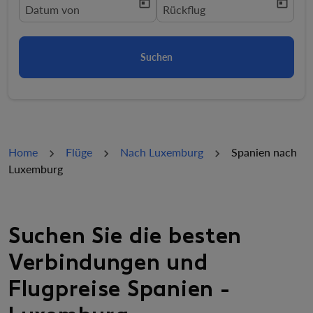
today
today
fc-booking-departure-date-aria-label
Datum von
fc-booking-return-date-aria-la
Rückflug
Suchen
Home
Flüge
Nach Luxemburg
Spanien nach
Luxemburg
Suchen Sie die besten
Verbindungen und
Flugpreise Spanien -