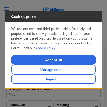

Cookies policy
We use our own and third-party cookies for analytical
Flüge ab von den USA
purposes and to show you advertising related to your
preferences based on a profile based on your browsing
nach Griechenland
habits. For more information, you can read our Cookie
Policy. Read our
Cookie policy
.
Hin- und rückflug
expand_more
1 Passagiere
expand_more
Accept all
Manage cookies
Von
Flüge von
Reject all
Bitte geben Sie Ihren Zielort an
Nach
Datum von
Rückflug