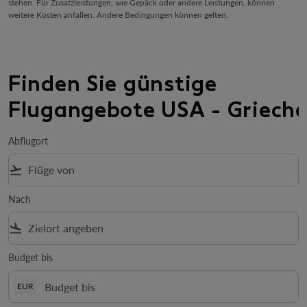
stehen. Für Zusatzleistungen, wie Gepäck oder andere Leistungen, können
weitere Kosten anfallen. Andere Bedingungen können gelten.
Finden Sie günstige
Flugangebote USA - Griech
Abflugort
flight_takeoff
Nach
flight_land
Budget bis
EUR