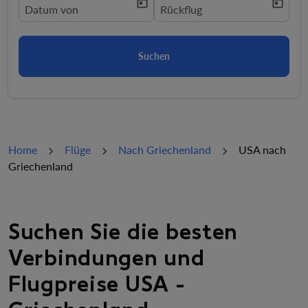
today
today
fc-booking-departure-date-aria-label
Datum von
fc-booking-return-date-aria-la
Rückflug
Suchen
Home
Flüge
Nach Griechenland
USA nach
Griechenland
Suchen Sie die besten
Verbindungen und
Flugpreise USA -