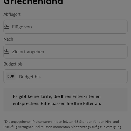
Griechenland
Abflugort
flight_takeoff
Nach
flight_land
Budget bis
EUR
Es gibt keine Tarife, die Ihren Filterkriterien entsprechen. Bitte 
Es gibt keine Tarife, die Ihren Filterkriterien
entsprechen. Bitte passen Sie Ihre Filter an.
*Die angegebenen Preise waren in den letzten 48 Stunden für den Hin- und
Rückflug verfügbar und müssen momentan nicht zwangsläufig zur Verfügung