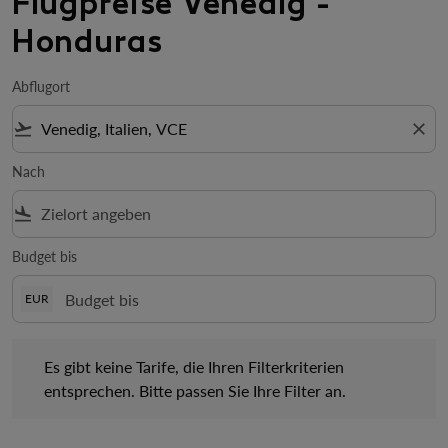
Flugpreise Venedig -
Honduras
Abflugort
flight_takeoff
close
Nach
flight_land
Budget bis
EUR
Es gibt keine Tarife, die Ihren Filterkriterien entsprechen. Bitte 
Es gibt keine Tarife, die Ihren Filterkriterien
entsprechen. Bitte passen Sie Ihre Filter an.