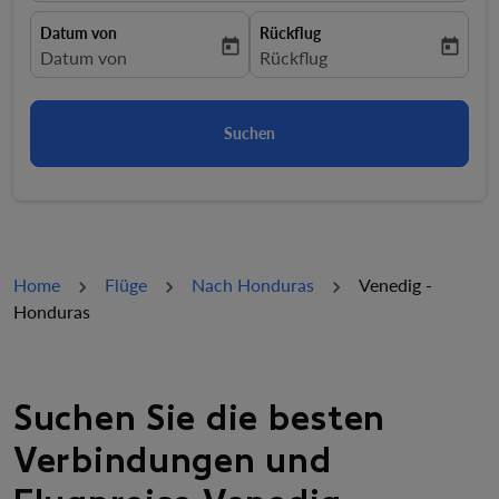
Datum von
Rückflug
today
today
fc-booking-departure-date-aria-label
Datum von
fc-booking-return-date-aria-la
Rückflug
Suchen
Home
Flüge
Nach Honduras
Venedig -
Honduras
Suchen Sie die besten
Verbindungen und