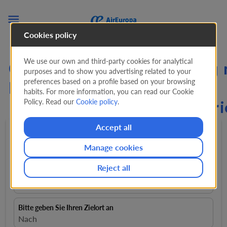

Cookies policy
We use our own and third-party cookies for analytical
Günstige Flüge ab Venedig
purposes and to show you advertising related to your
preferences based on a profile based on your browsing
Honduras ab
habits. For more information, you can read our Cookie
Policy. Read our
Cookie policy
.
#%#Flights.FromLowestPr
Accept all
Hin- und rückflug
expand_more
1 Passagiere
expand_more
Manage cookies
Reject all
Von
close
Venedig, Italia, VCE
Bitte geben Sie Ihren Zielort an
Nach