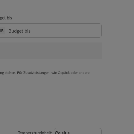
get bis
UR
ng stehen. Für Zusatzleistungen, wie Gepäck oder andere
Weather unit option Celsius Select
Celsius
keyboard_arrow_down
Temperatureinheit
: