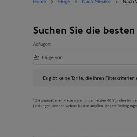
Home
Flüge
Nach Mexiko
Nach 
Suchen Sie die beste
Abflugort
flight_takeoff
Es gibt keine Tarife, die Ihren Filterkriterien ents
Es gibt keine Tarife, die Ihren Filterkriterien
*Die angegebenen Preise waren in den letzten 48 Stunden für d
Leistungen, können weitere Kosten anfallen. Andere Bedingunge