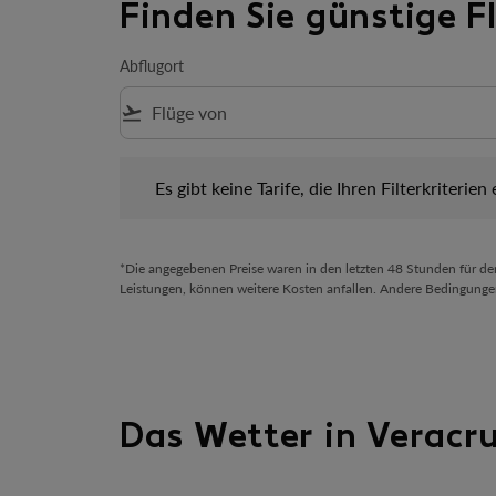
Finden Sie günstige 
Abflugort
flight_takeoff
Es gibt keine Tarife, die Ihren Filterkriterien ents
Es gibt keine Tarife, die Ihren Filterkriterien
*Die angegebenen Preise waren in den letzten 48 Stunden für d
Leistungen, können weitere Kosten anfallen. Andere Bedingunge
Das Wetter in Veracr