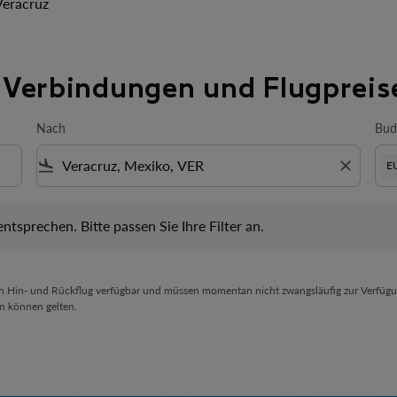
Veracruz
n Verbindungen und Flugpreis
Nach
Bud
flight_land
close
E
prechen. Bitte passen Sie Ihre Filter an.
 entsprechen. Bitte passen Sie Ihre Filter an.
en Hin- und Rückflug verfügbar und müssen momentan nicht zwangsläufig zur Verfügu
n können gelten.