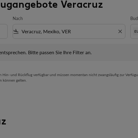
Flugangebote Veracruz
Nach
Bud
flight_land
close
E
prechen. Bitte passen Sie Ihre Filter an.
 entsprechen. Bitte passen Sie Ihre Filter an.
en Hin- und Rückflug verfügbar und müssen momentan nicht zwangsläufig zur Verfügu
n können gelten.
uz