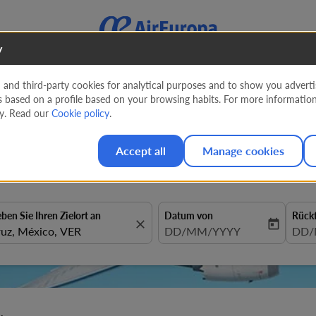
y
nd third-party cookies for analytical purposes and to show you advertis
s based on a profile based on your browsing habits. For more informatio
zu Tiefstpreisen mit Air Eur
cy. Read our
Cookie policy
.
Accept all
Manage cookies
eben Sie Ihren Zielort an
Datum von
Rück
close
today
fc-booking-departure-date-aria
DD/MM/YYYY
fc-b
DD/