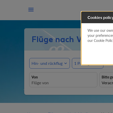

Cookies polic
We use our own a
your preference
Flüge nach Veracruz 
our Cookie Poli
Hin- und rückflug
expand_more
1 Passagiere
expand_more
Von
Bitte g