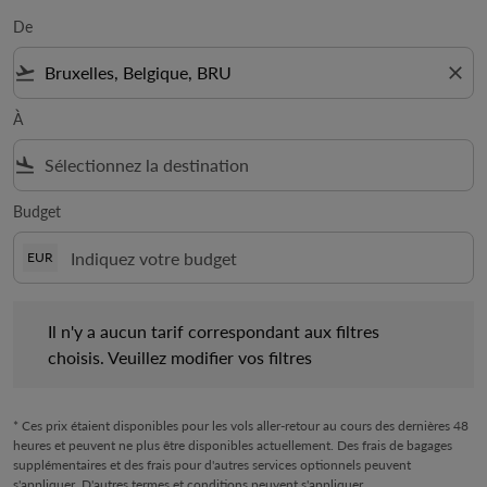
De
flight_takeoff
close
À
flight_land
Budget
EUR
Il n'y a aucun tarif correspondant aux filtres choisis. Veuillez mo
Il n'y a aucun tarif correspondant aux filtres
choisis. Veuillez modifier vos filtres
* Ces prix étaient disponibles pour les vols aller-retour au cours des dernières 48
heures et peuvent ne plus être disponibles actuellement. Des frais de bagages
supplémentaires et des frais pour d'autres services optionnels peuvent
s'appliquer. D'autres termes et conditions peuvent s'appliquer.