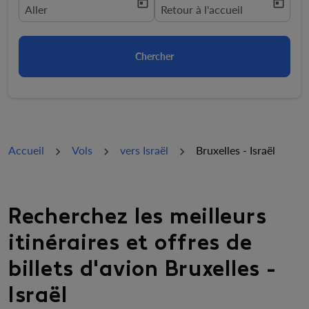
today
today
fc-booking-departure-date-aria-label
Aller
fc-booking-return-date-aria-la
Retour à l'accueil
Chercher
Accueil
Vols
vers Israël
Bruxelles - Israël
Recherchez les meilleurs
itinéraires et offres de
billets d'avion Bruxelles -
Israël