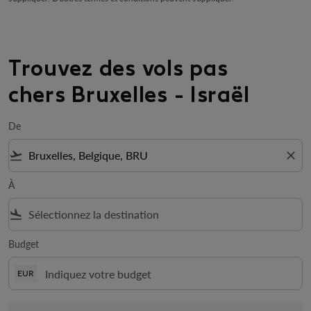
Trouvez des vols pas
chers Bruxelles - Israël
De
flight_takeoff
close
À
flight_land
Budget
EUR
Il n'y a aucun tarif correspondant aux filtres choisis. Veuillez mo