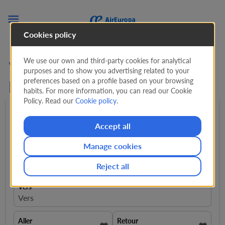

Cookies policy
We use our own and third-party cookies for analytical
Vols de Bruxelles vers
purposes and to show you advertising related to your
preferences based on a profile based on your browsing
Israël
habits. For more information, you can read our Cookie
Policy. Read our
Cookie policy
.
Aller-retour
expand_more
1 Passager
expand_more
Accept all
Manage cookies
De
close
Bruxelles, Belgique, BRU
Reject all
Vers
Vers
Aller
Retour