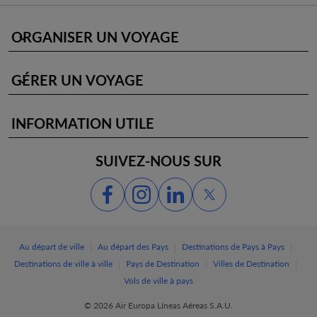
ORGANISER UN VOYAGE
keyboard_arrow_down
GÉRER UN VOYAGE
keyboard_arrow_down
INFORMATION UTILE
keyboard_arrow_down
SUIVEZ-NOUS SUR
|
|
|
Au départ de ville
Au départ des Pays
Destinations de Pays à Pays
|
|
|
Destinations de ville à ville
Pays de Destination
Villes de Destination
Vols de ville à pays
© 2026 Air Europa Líneas Aéreas S.A.U.