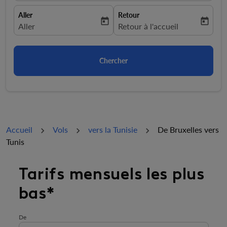
Aller
Retour
today
today
fc-booking-departure-date-aria-label
Aller
fc-booking-return-date-aria-la
Retour à l'accueil
Chercher
Accueil
Vols
vers la Tunisie
De Bruxelles vers
Tunis
Essayez de mettre à jour votre itinéraire (origine et/ou
Tarifs mensuels les plus
bas*
De