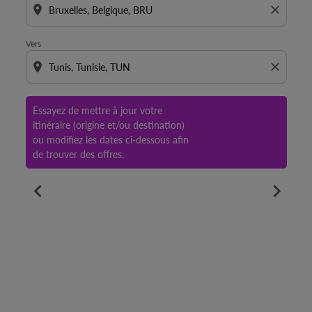
location_on
close
Vers
location_on
close
Essayez de mettre à jour votre
itinéraire (origine et/ou destination)
ou modifiez les dates ci-dessous afin
de trouver des offres.
chevron_left
chevron_right