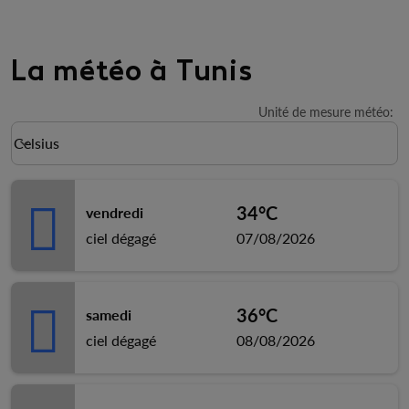
La météo à Tunis
Unité de mesure météo
:
Weather unit option Celsius Selected
Celsius
keyboard_arrow_down
34°C
vendredi
ciel dégagé
07/08/2026
36°C
samedi
ciel dégagé
08/08/2026