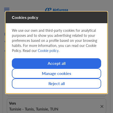

Cookies policy
We use our own and third-party cookies for analytical
Cherchez des Offres de
purposes and to show you advertising related to your
preferences based on a profile based on your browsing
Vols de Bruxelles vers
habits. For more information, you can read our Cookie
Policy. Read our
Cookie policy
.
Tunis (BRU - TUN)
Accept all
Aller-retour
expand_more
1 Passager
expand_more
Manage cookies
Reject all
De
close
Bruxelles, Belgique, BRU
Vers
close
Tunisie - Tunis, Tunisie, TUN