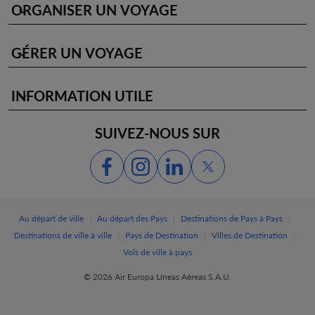
ORGANISER UN VOYAGE
keyboard_arrow_down
GÉRER UN VOYAGE
keyboard_arrow_down
INFORMATION UTILE
keyboard_arrow_down
SUIVEZ-NOUS SUR
|
|
|
Au départ de ville
Au départ des Pays
Destinations de Pays à Pays
|
|
|
Destinations de ville à ville
Pays de Destination
Villes de Destination
Vols de ville à pays
© 2026 Air Europa Líneas Aéreas S.A.U.