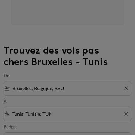
Trouvez des vols pas
chers Bruxelles - Tunis
De
flight_takeoff
close
À
flight_land
close
Budget